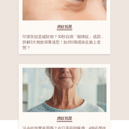
虎紋剋星
印第安紋是破財相？30秒自測「貓咪紋」成因，
拆解3大無效保養迷思！如何0痛感抹走臉上老
態？
虎紋剋星
法令紋按摩有用嗎？在日美容師瘋傳：4個必學改