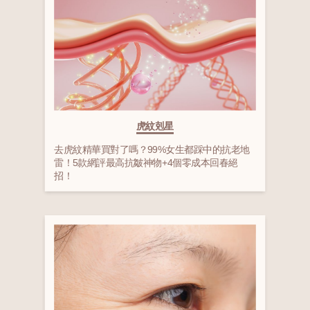
虎紋剋星
去虎紋精華買對了嗎？99%女生都踩中的抗老地
雷！5款網評最高抗皺神物+4個零成本回春絕
招！