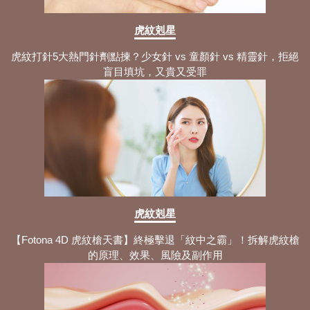
虎紋剋星
虎紋打針5大熱門針劑點揀？少女針 vs 童顏針 vs 精靈針，拒絕
盲目填坑，又貴又受罪
虎紋剋星
【Fotona 4D 虎紋槍天書】終極擊退「紋中之霸」！拆解虎紋槍
的原理、效果、風險及副作用