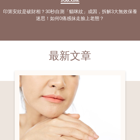
印第安紋是破財相？30秒自測「貓咪紋」成因，拆解3大無效保養
迷思！如何0痛感抹走臉上老態？
最新文章