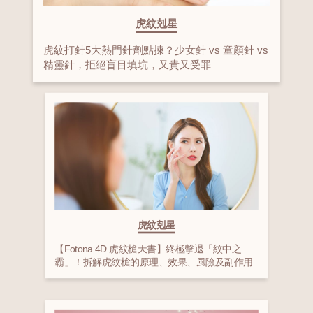
虎紋剋星
虎紋打針5大熱門針劑點揀？少女針 vs 童顏針 vs
精靈針，拒絕盲目填坑，又貴又受罪
虎紋剋星
【Fotona 4D 虎紋槍天書】終極擊退「紋中之
霸」！拆解虎紋槍的原理、效果、風險及副作用