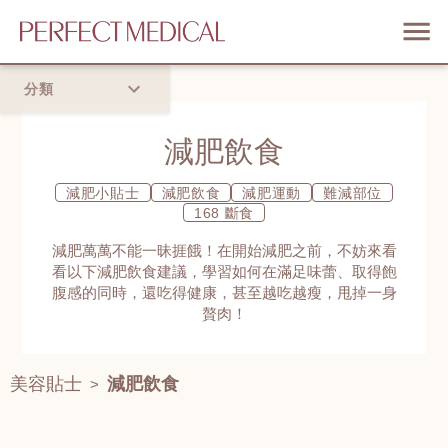
分類
首頁
減肥飲食
流行趨勢
減肥小貼士
減肥飲食
減肥運動
難減部位
168 斷食
減肥萬萬不能一昧捱餓！在開始減肥之前，不妨來看
看以下減肥飲食建議，學習如何在滿足味蕾、取得飽
腹感的同時，還吃得健康，甚至越吃越瘦，甩掉一身
贅肉！
美容貼士
減肥飲食
>