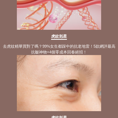
虎紋剋星
去虎紋精華買對了嗎？99%女生都踩中的抗老地雷！5款網評最高
抗皺神物+4個零成本回春絕招！
虎紋剋星