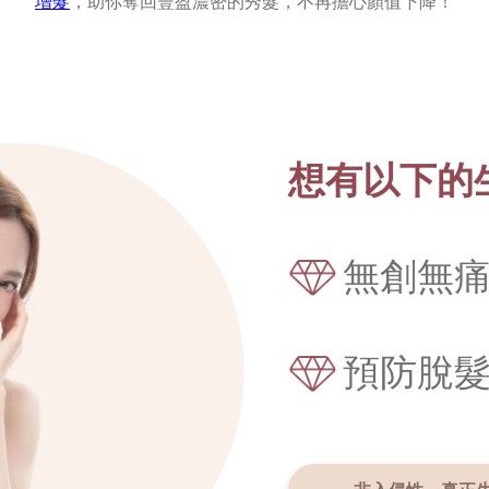
增髮
，助你奪回豐盈濃密的秀髮，不再擔心顏值下降！
想有以下的
無創無
預防脫