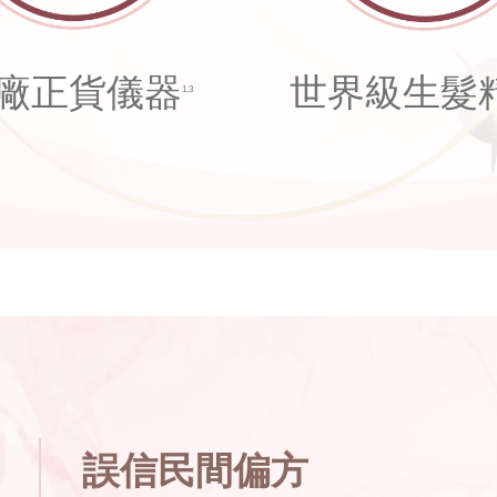
廠正貨儀器
世界級生髮
1,3
誤信民間偏方