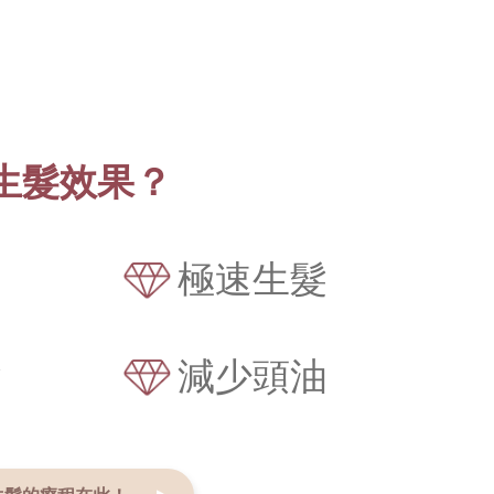
生髮效果？
痛
極速生髮
髮
減少頭油