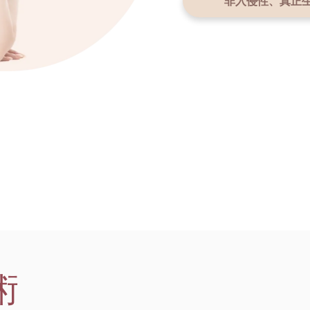
非入侵性、真正
術