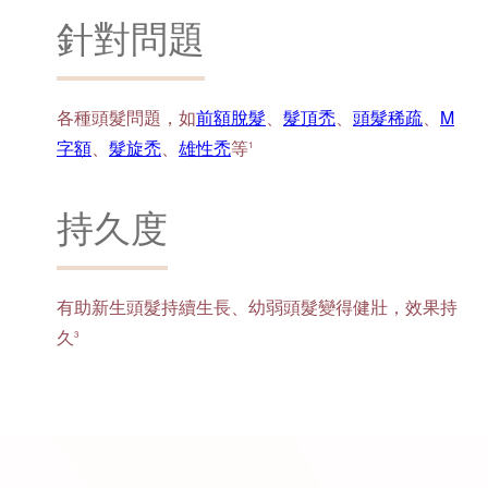
針對問題
各種頭髮問題，如
前額脫髮
、
髮頂禿
、
頭髮稀疏
、
M
字額
、
髮旋禿
、
雄性禿
等
1
持久度
有助新生頭髮持續生長、幼弱頭髮變得健壯，效果持
久
3