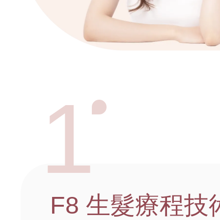
1
F8 生髮
療程技