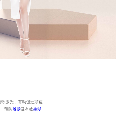
低能量軟激光，有助促進頭皮
，預防
脫髮
及有效
生髮