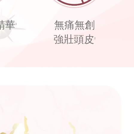
精華
無痛無創
3
強壯頭皮
2