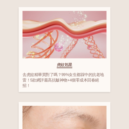
虎紋剋星
去虎紋精華買對了嗎？99%女生都踩中的抗老地
雷！5款網評最高抗皺神物+4個零成本回春絕
招！