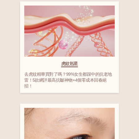
虎紋剋星
去虎紋精華買對了嗎？99%女生都踩中的抗老地
雷！5款網評最高抗皺神物+4個零成本回春絕
招！