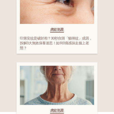
虎紋剋星
印第安紋是破財相？30秒自測「貓咪紋」成因，
拆解3大無效保養迷思！如何0痛感抹走臉上老
態？
虎紋剋星