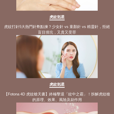
虎紋剋星
虎紋打針5大熱門針劑點揀？少女針 vs 童顏針 vs 精靈針，拒絕
盲目填坑，又貴又受罪
虎紋剋星
【Fotona 4D 虎紋槍天書】終極擊退「紋中之霸」！拆解虎紋槍
的原理、效果、風險及副作用