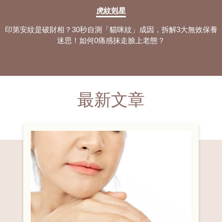
虎紋剋星
印第安紋是破財相？30秒自測「貓咪紋」成因，拆解3大無效保養
迷思！如何0痛感抹走臉上老態？
最新文章