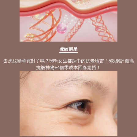
虎紋剋星
去虎紋精華買對了嗎？99%女生都踩中的抗老地雷！5款網評最高
抗皺神物+4個零成本回春絕招！