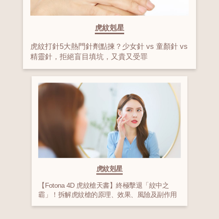
虎紋剋星
虎紋打針5大熱門針劑點揀？少女針 vs 童顏針 vs
精靈針，拒絕盲目填坑，又貴又受罪
虎紋剋星
【Fotona 4D 虎紋槍天書】終極擊退「紋中之
霸」！拆解虎紋槍的原理、效果、風險及副作用