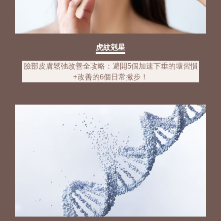
虎紋剋星
臉部皮膚鬆弛改善全攻略：避開5個加速下垂的壞習慣
+改善的6個日常撇步！