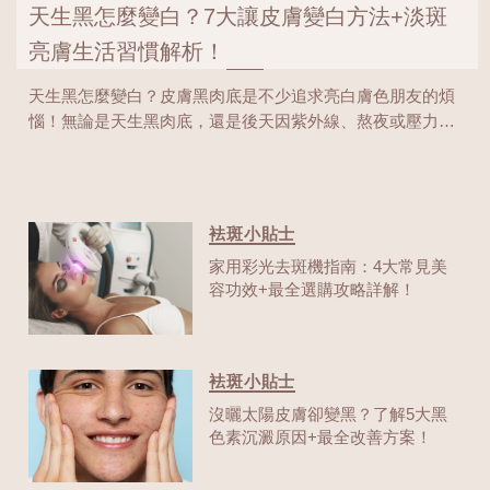
天生黑怎麼變白？7大讓皮膚變白方法+淡斑
亮膚生活習慣解析！
天生黑怎麼變白？皮膚黑肉底是不少追求亮白膚色朋友的煩
惱！無論是天生黑肉底，還是後天因紫外線、熬夜或壓力導
致的皮膚變黑與暗沉，想要讓肌膚重新回到健康透亮的狀態
絕非一蹴可幾！很多人都在搜尋「皮膚變白的方法」或「有
哪些熱門的美白成分」，但市面上琳琅滿目的皮膚美白保養
品，該怎麼挑才最有效呢？接下來，就讓我們一起深入剖析
袪斑小貼士
7大讓皮膚變白的方法以及可調節的美白生活習慣！記得看
家用彩光去斑機指南：4大常見美
到最後咯！
容功效+最全選購攻略詳解！
袪斑小貼士
沒曬太陽皮膚卻變黑？了解5大黑
色素沉澱原因+最全改善方案！