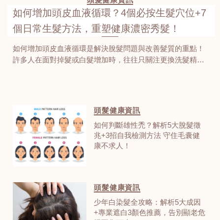
如何增加頭皮血液循環？4個必按生髮穴位+7
個日常生髮方法，重塑健康濃密秀髮！
如何增加頭皮血液循環是解決脫髮問題與改善髮質的重點！
許多人在面對掉髮或白髮增加時，往往只關注更換洗髮精，
卻忽略了頭皮健康的根源在於微循環。當身體的氣血無法順
暢輸送到頭頂時，毛囊便會因為缺乏充足的營養與氧氣而進
入萎縮狀態。這不僅會減慢頭髮生長速度，長期更會導致毛
囊萎縮等嚴重的頭髮健康問題。下文會教大家正確的方法來
頭髮健康資訊
提升頭部血液循環，能有效幫助角蛋白與膠原蛋白的合成，
如何判斷雄性禿？解析5大脫髮徵
讓毛囊周圍恢復活力，促進頭髮生長並讓髮絲重現強韌與健
兆+3招自我檢測方法 守住毛囊健
康。透過改善生活作息、均衡飲食及適度的穴位按摩，我們
康不求人！
能由內而外優化頭皮環境，讓每一根頭髮都能在理想的健康
狀態下茁壯生長，重拾濃密秀髮帶來的自信！章最後還有獨
家的生髮療程優惠大放送，記得看到最後！
頭髮健康資訊
少年白染髮全攻略：解析5大成因
+專業遮白3顏色推薦，告別顯老危