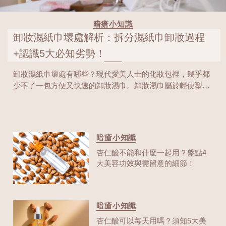
暗瘡小知識
卸妝濕紙巾壞處解析：拆分濕紙巾卸妝過程
+認識5大必知劣勢！
卸妝濕紙巾壞處有哪些？現代愛美人士的化妝包裡，幾乎都
少不了一包方便又快速的卸妝濕巾。卸妝濕巾屬於輕便型卸
妝品，使用時只需輕輕一擦，就能帶走臉上的化妝品與油
脂，看似乾淨又省時，甚至有些品牌還宣稱能讓肌膚「如嬰
兒般」潔淨柔滑！那麼，卸妝濕巾究竟有哪些潛在壞處？為
什麼專業皮膚科醫師普遍不建議將它當作日常卸妝品？今天
暗瘡小知識
就帶大家全面拆解卸妝濕巾的使用過程與認知5大必須知道
杏仁酸不能和什麼一起用？盤點4
的劣勢，幫助你養成更安全有效的卸妝習慣！
大美容功效與需留意的細節！
暗瘡小知識
杏仁酸可以每天用嗎？須知5大美