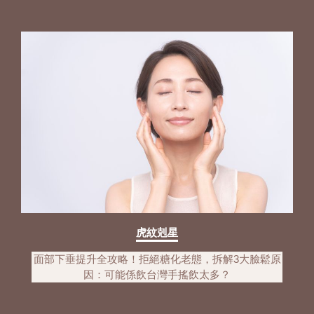
虎紋剋星
面部下垂提升全攻略！拒絕糖化老態，拆解3大臉鬆原
因：可能係飲台灣手搖飲太多？