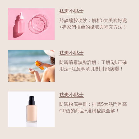
袪斑小貼士
菸鹼醯胺功效：解析5大美容好處
+專家們推薦的攝取與補充方法！
袪斑小貼士
防曬噴霧缺點詳解：了解5步正確
用法+注意事項 用對才能防曬！
袪斑小貼士
防曬粉底手冊：推薦5大熱門且高
CP值的商品+選購秘訣全解！