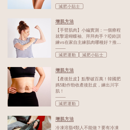
減肥小貼士
增肌方法
【手臂肌肉】小編實測：一個療程
就擊退蝴蝶袖、拜拜肉手？啞鈴訓
練vs在家自主練肌肉哪種好？推薦
7組瘦手臂動作！
減肥運動
減肥小貼士
增肌方法
【產後肚皮】點擊破百萬！韓國肥
媽5動作勁收產後肚皮，練出川字
肌！
減肥運動
增肌方法
冷凍溶脂4類人不能做？要有冷凍