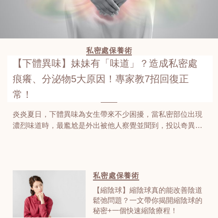
私密處保養術
【下體異味】妹妹有「味道」？造成私密處
痕癢、分泌物5大原因！專家教7招回復正
常！
炎炎夏日，下體異味為女生帶來不少困擾，當私密部位出現
濃烈味道時，最尷尬是外出被他人察覺並聞到，投以奇異的
目光！為甚麼明明已經做足清潔，但去廁所時「妹妹」還是
有異味，甚至腥臭？女生在私密處出現異味時不用太過擔
心，其實有很多原因都可以導致下體異味形成！
私密處保養術
【縮陰球】縮陰球真的能改善陰道
鬆弛問題？一文帶你揭開縮陰球的
秘密+一個快速縮陰療程！