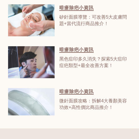
暗瘡除疤小資訊
矽針面膜導覽：可改善5大皮膚問
題+當代流行商品推介！
暗瘡除疤小資訊
黑色痘印多久消失？探索5大痘印
痘疤類型+最全改善方案！
暗瘡除疤小資訊
微針面膜攻略：拆解4大養顏美容
功效+高性價比商品推介！