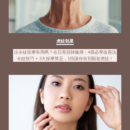
虎紋剋星
法令紋按摩有用嗎？在日美容師瘋傳：4個必學改善法
令紋技巧 + 3大按摩禁忌，1招讓你告別顯老虎紋！