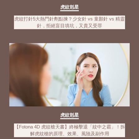
虎紋剋星
虎紋打針5大熱門針劑點揀？少女針 vs 童顏針 vs 精靈
針，拒絕盲目填坑，又貴又受罪
虎紋剋星
【Fotona 4D 虎紋槍天書】終極擊退「紋中之霸」！拆
解虎紋槍的原理、效果、風險及副作用