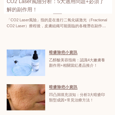
CO2 Laser風險分析：5大適用問題+必須了
解的副作用！
「CO2 Laser風險」指的是在進行二氧化碳激光（Fractional
CO2 Laser）療程後，皮膚組織可能面臨的各種潛在副作用
與不良反應。二氧化碳激光作為常見的激光治療方式，廣泛
應用於嫩膚、脫毛、美白、去斑及修復臉部缺陷、妊娠紋等
美容項目，能有效促進膠原蛋白再生，改善膚質細紋！然
而，這項激光療程在帶來顯著美膚效果的同時，也存在一定
暗瘡除疤小資訊
風險！想了解激光治療後可能需要承擔的風險有哪些？這就
乙醇酸美容指南：認識4大嫩膚養
帶你深入解析5大CO2 Laser適用的皮膚問題以及潛在風險
顏作用+相關當紅產品推介！
+避雷重點，聰明避開肌膚危機！
暗瘡除疤小資訊
凹凸洞填充須知：分析3大暗瘡印
類型成因+常見治療方法！