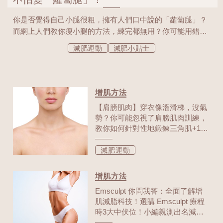
你是否覺得自己小腿很粗，擁有人們口中說的「蘿蔔腿」？
而網上人們教你瘦小腿的方法，練完都無用？你可能用錯了
方法！因為小腿粗大並非只有一個成因，下文教你認識更多
減肥運動
減肥小貼士
自己的小腿肌肉，了解清楚自然可以對症下藥。
增肌方法
【肩膀肌肉】穿衣像溜滑梯，沒氣
勢？你可能忽視了肩膀肌肉訓練，
教你如何針對性地鍛鍊三角肌+1個
快速打造完美肩頸線條的療程！
減肥運動
增肌方法
Emsculpt 你問我答：全面了解增
肌減脂科技！選購 Emsculpt 療程
時3大中伏位！小編親測出名減脂
療程！