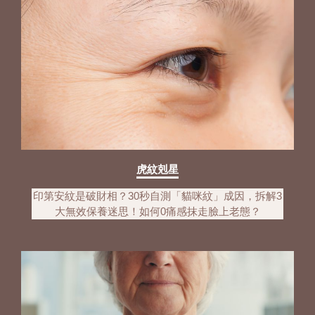
虎紋剋星
印第安紋是破財相？30秒自測「貓咪紋」成因，拆解3
大無效保養迷思！如何0痛感抹走臉上老態？