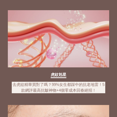
虎紋剋星
去虎紋精華買對了嗎？99%女生都踩中的抗老地雷！5
款網評最高抗皺神物+4個零成本回春絕招！