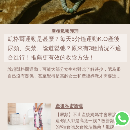
產後私密護理
凱格爾運動是甚麼？每天5分鐘運動K.O產後
尿頻、失禁、陰道鬆弛？原來有3種情況不適
合進行！推薦更有效的收陰方法！
說起凱格爾運動，可能大部分女生都對此了解甚少，認為跟
自己沒有關係，甚至覺得是高齡女士和產後媽咪才需要進行
的的一項運動。然而原來很多女性隨著年齡增長，骨盆底肌
肉的功能都會漸漸老化，即使沒有生過bb，尿滲、尿頻等問
題還是有機會找上門呀！因此及早了解凱格爾運動對不同年
齡的女性也是有一定幫助，一起來看看「科普」更多吧！
產後私密護理
【尿頻】不止產後媽媽才會尿滲！
這4類人都是高危一族？改善頻尿
的5種食物及食療法推薦！鍛鍊盆