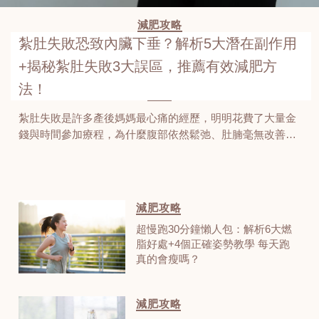
減肥攻略
紮肚失敗恐致內臟下垂？解析5大潛在副作用
+揭秘紮肚失敗3大誤區，推薦有效減肥方
法！
紮肚失敗是許多產後媽媽最心痛的經歷，明明花費了大量金
錢與時間參加療程，為什麼腹部依然鬆弛、肚腩毫無改善？
產後媽媽在追求恢復名模身型的過程中，往往容易墮入的紮
肚方法誤區。事實上，若缺乏專業肚師的技術引導，錯誤的
壓力和綁法不僅無法達到內臟復位的效果，更可能引發子宮
下垂風險或尿滲等長遠的健康問題。本文將以誠實的視角揭
減肥攻略
露「紮肚失敗」的真相，從腹直肌分離的修復原理到古法紮
超慢跑30分鐘懶人包：解析6大燃
肚的正確步驟，幫助媽媽們辨別技術優劣，文章最後還有獨
脂好處+4個正確姿勢教學 每天跑
家減肥療程大放送，記得看到最後領取優惠！
真的會瘦嗎？
減肥攻略