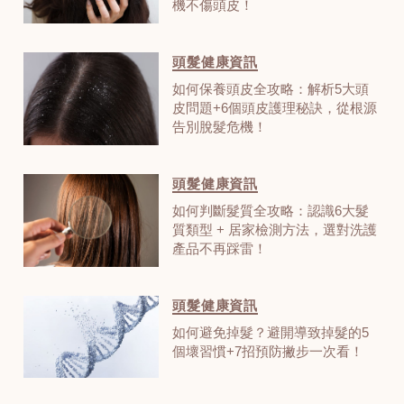
機不傷頭皮！
頭髮健康資訊
如何保養頭皮全攻略：解析5大頭
皮問題+6個頭皮護理秘訣，從根源
告別脫髮危機！
頭髮健康資訊
如何判斷髮質全攻略：認識6大髮
質類型 + 居家檢測方法，選對洗護
產品不再踩雷！
頭髮健康資訊
如何避免掉髮？避開導致掉髮的5
個壞習慣+7招預防撇步一次看！