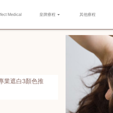
fect Medical
皇牌
療程
其他
療程
專業遮白3顏色推