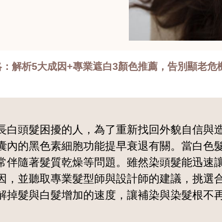
：解析5大成因+專業遮白3顏色推薦，告別顯老危
長白頭髮困擾的人，為了重新找回外貌自信與
囊內的黑色素細胞功能提早衰退有關。當白色
常伴隨著髮質乾燥等問題。雖然染頭髮能迅速
因，並聽取專業髮型師與設計師的建議，挑選
解掉髮與白髮增加的速度，讓補染與染髮根不