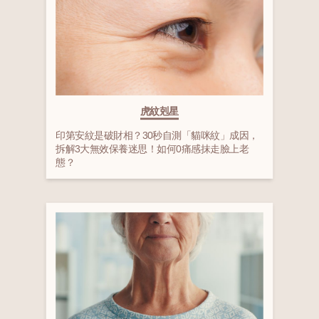
虎紋剋星
印第安紋是破財相？30秒自測「貓咪紋」成因，
拆解3大無效保養迷思！如何0痛感抹走臉上老
態？