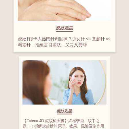
虎紋剋星
虎紋打針5大熱門針劑點揀？少女針 vs 童顏針 vs
精靈針，拒絕盲目填坑，又貴又受罪
虎紋剋星
【Fotona 4D 虎紋槍天書】終極擊退「紋中之
霸」！拆解虎紋槍的原理、效果、風險及副作用