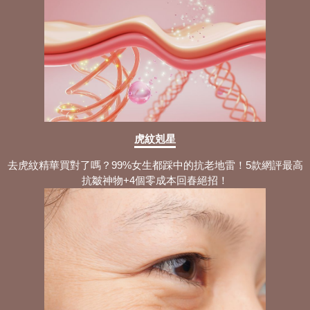
虎紋剋星
去虎紋精華買對了嗎？99%女生都踩中的抗老地雷！5款網評最高
抗皺神物+4個零成本回春絕招！