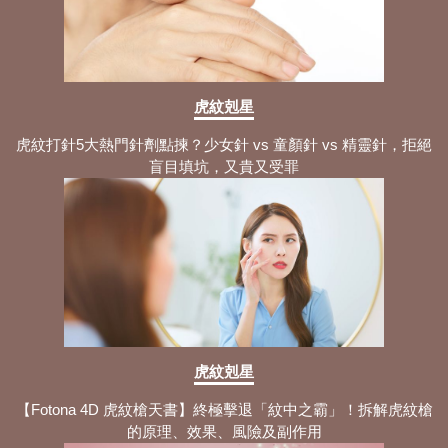
虎紋剋星
虎紋打針5大熱門針劑點揀？少女針 vs 童顏針 vs 精靈針，拒絕
盲目填坑，又貴又受罪
虎紋剋星
【Fotona 4D 虎紋槍天書】終極擊退「紋中之霸」！拆解虎紋槍
的原理、效果、風險及副作用