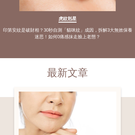
虎紋剋星
印第安紋是破財相？30秒自測「貓咪紋」成因，拆解3大無效保養
迷思！如何0痛感抹走臉上老態？
最新文章