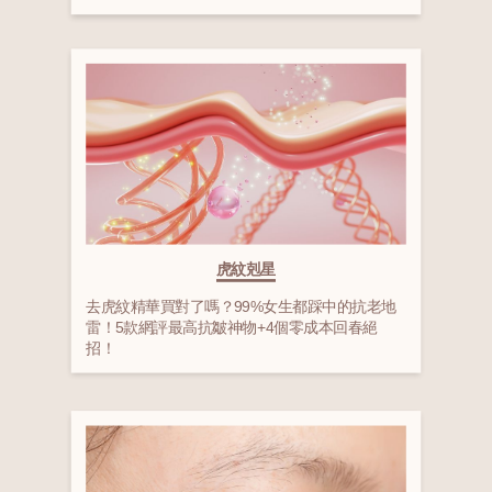
虎紋剋星
去虎紋精華買對了嗎？99%女生都踩中的抗老地
雷！5款網評最高抗皺神物+4個零成本回春絕
招！