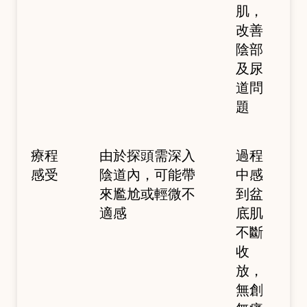
肌，
改善
陰部
及尿
道問
題
療程
由於探頭需深入
過程
感受
陰道內，可能帶
中感
來尷尬或輕微不
到盆
適感
底肌
不斷
收
放，
無創