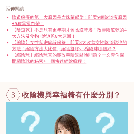
延伸閱讀
陰道痕癢的第一大原因是念珠菌感染！即看9個陰道痕原因
+5種異常白帶！
【陰道乾】不是只有更年期才會陰道乾癢！改善陰道乾的4
大方法及食物+陰道乾8大原因！
【縮陰】女性私密處該保養！即看3大改善女性陰道鬆弛的
方法！縮陰方法大比併；縮陰凝膠v.s縮陰球哪個好？
【縮陰球】縮陰球真的能改善陰道鬆弛問題？一文帶你揭
開縮陰球的秘密+一個快速縮陰療程！
3
收陰機與幸福
椅有什麼分別？