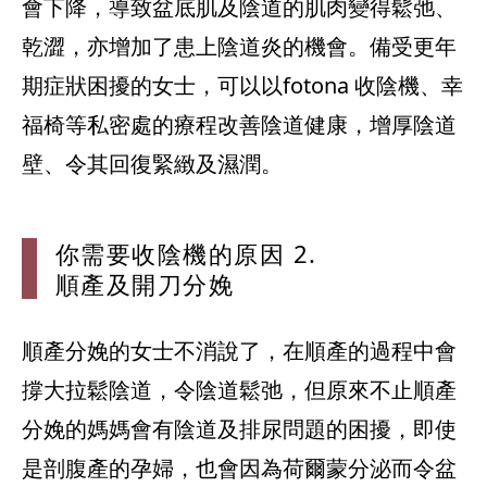
會下降，導致盆底肌及陰道的肌肉變得鬆弛、
乾澀，亦增加了患上陰道炎的機會。備受更年
期症狀困擾的女士，可以以fotona 收陰機、幸
福椅等私密處的療程改善陰道健康，增厚陰道
壁、令其回復緊緻及濕潤。
你需要收陰機
的原因 2.
順產及開刀分娩
順產分娩的女士不消說了，在順產的過程中會
撐大拉鬆陰道，令陰道鬆弛，但原來不止順產
分娩的媽媽會有陰道及排尿問題的困擾，即使
是剖腹產的孕婦，也會因為荷爾蒙分泌而令盆