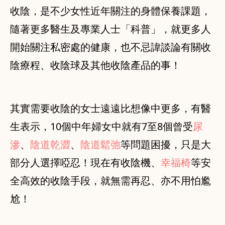
收陰，是不少女性近年關注的身體保養課題，
隨著更多醫生及專業人士「科普」，就更多人
開始關注私密處的健康，也不忌諱談論有關收
陰療程、收陰球及其他收陰產品的事！
其實需要收陰的女士遠遠比想像中更多，有醫
生表示，10個中年婦女中就有7至8個曾受
尿
滲
、
陰道乾澀
、
陰道鬆弛
等問題困擾，只是大
部分人選擇啞忍！現在有收陰機、
幸福椅
等安
全高效的收陰手段，就無需再忍、亦不用怕尷
尬！