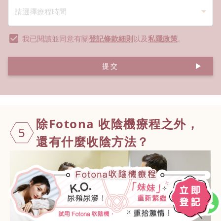
我已閱讀並同意有關
登記條款細則
以及
私隱政策
。
提交
除Foton
a 收陰機療程之外，
5
還有什麼收陰方法？