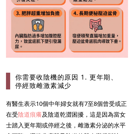
你需要收陰機
的原因 1. 更年期、
停經致雌激素減少
有醫生表示10個中年婦女就有7至8個曾受或正
在受
陰道痕癢
及陰道乾澀困擾，這是因為當女
士踏入更年期或停經之後，雌激素分泌的水平