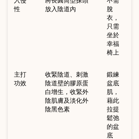
入侵
將長圓筒型探頭
不需
性
放入陰道內
脫
衣，
只需
坐於
幸福
椅上
主打
收緊陰道、刺激
鍛練
功效
陰道壁的膠原蛋
盆底
白增生，收緊外
肌，
陰肌膚及淡化外
藉此
陰黑色素
拉提
鬆弛
的盆
底