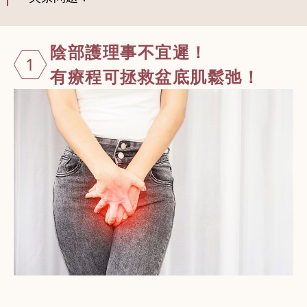
陰部護理事不
宜遲！
1
有療程可拯救盆底肌鬆弛！