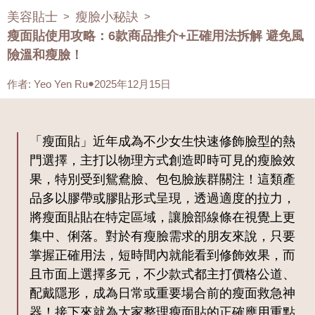
美容貼士
瘦臉小秘訣
>
>
瘦面貼使用攻略：6款商品推介+正確用法拆解 避免風
險溫和瘦臉！
作者
:
Yeo Yen Ru
2025年12月15日
「瘦面貼」近年成為不少女生快速修飾臉型的熱
門選擇，主打以物理方式創造即時可見的瘦臉效
果，特別受到鴛鴦臉、包包臉族群關注！這類產
品多以膠帶或膠貼形式呈現，透過適度的拉力，
將瘦面貼貼在特定區域，讓臉部線條在視覺上更
集中、俐落。對於有瘦臉需求的朋友來說，只要
掌握正確用法，短時間內就能看到修飾效果，而
且市面上選擇多元，不少款式都主打價格公道、
配戴隱形，成為日常或重要場合前的瘦面救急神
器！接下來就為大家整理瘦面貼的正確應用重點