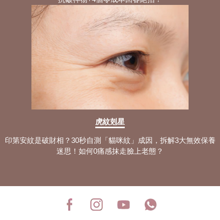
虎紋剋星
印第安紋是破財相？30秒自測「貓咪紋」成因，拆解3大無效保養
迷思！如何0痛感抹走臉上老態？