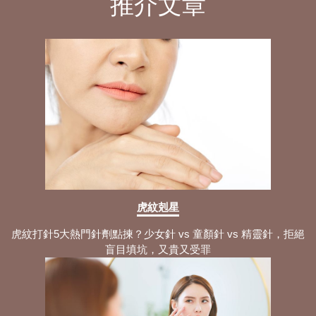
推介文章
虎紋剋星
虎紋打針5大熱門針劑點揀？少女針 vs 童顏針 vs 精靈針，拒絕
盲目填坑，又貴又受罪