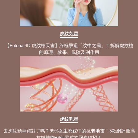
虎紋剋星
【Fotona 4D 虎紋槍天書】終極擊退「紋中之霸」！拆解虎紋槍
的原理、效果、風險及副作用
虎紋剋星
去虎紋精華買對了嗎？99%女生都踩中的抗老地雷！5款網評最高
抗皺神物+4個零成本回春絕招！