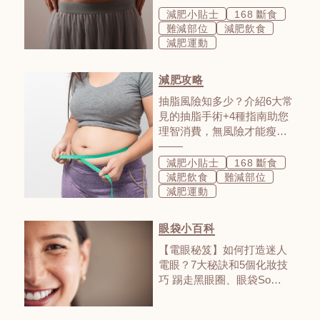
減肥小貼士
168 斷食
難減部位
減肥飲食
減肥運動
減肥攻略
抽脂風險知多少？介紹6大常
見的抽脂手術+4種指南助您
理智消費，無風險才能瘦得
安心！
減肥小貼士
168 斷食
減肥飲食
難減部位
減肥運動
眼袋小百科
【電眼秘笈】如何打造迷人
電眼？7大秘訣和5個化妝技
巧 踢走黑眼圈、眼袋So
Easy！