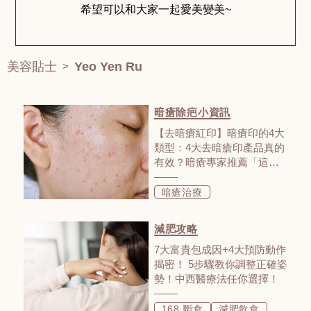
美容貼士
Yeo Yen Ru
>
暗瘡除疤小資訊
【去暗瘡紅印】暗瘡印的4大
類型：4大去暗瘡印產品真的
有效？暗瘡專家推薦「這
個」比一般去暗瘡印方法更
有效！
暗瘡治療
減肥攻略
7大富貴包成因+4大預防動作
揭密！ 5步驟教你調整正確姿
勢！中西醫療法任你選擇！
168 斷食
減肥飲食