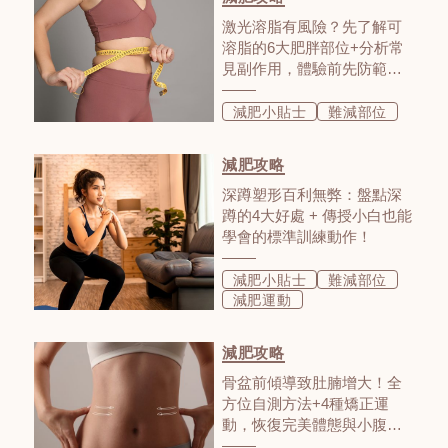
激光溶脂有風險？先了解可
溶脂的6大肥胖部位+分析常
見副作用，體驗前先防範才
能安全瘦身！
減肥小貼士
難減部位
減肥攻略
深蹲塑形百利無弊：盤點深
蹲的4大好處 + 傳授小白也能
學會的標準訓練動作！
減肥小貼士
難減部位
減肥運動
減肥攻略
骨盆前傾導致肚腩增大！全
方位自測方法+4種矯正運
動，恢復完美體態與小腹說
拜拜！