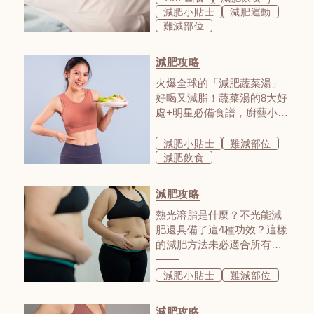
減肥小貼士
減肥運動
難減部位
減肥攻略
火爆全球的「減肥蔬菜湯」
好喝又減脂！蔬菜湯的8大好
處+明星必備食譜，廚藝小白
都能GET！
減肥小貼士
難減部位
減肥飲食
減肥攻略
熱光溶脂是什麼？不光能減
肥還具備了這4種功效？這樣
的減肥方法未必適合所有
人，這5種人千萬別碰！
減肥小貼士
難減部位
減肥攻略