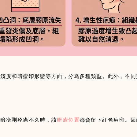
深淺度和暗瘡印形態等方面，分爲多種類型。此外，不同
的暗瘡剛痊癒不久時，該
暗瘡位置
都會留下紅色痘印。因