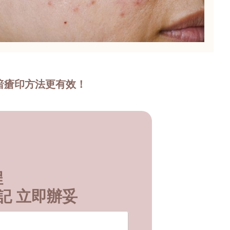
暗瘡印方法更有效！
程
記 立即辦妥