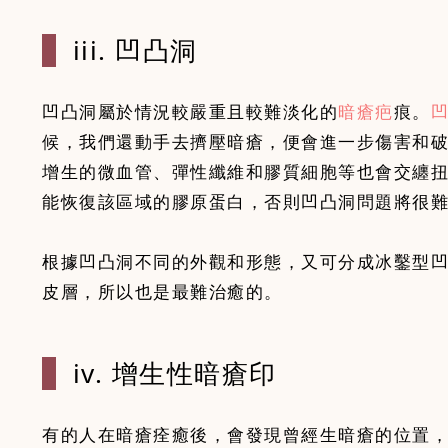
iii. 凹凸洞
凹凸洞屬於情況較嚴重且較難淡化的
暗瘡疤
痕。
候，我們還動手去擠壓暗瘡，便會進一步傷害和
增生的微血管、彈性纖維和膠質細胞等也會交纏
能恢復該區域的膠原蛋白，否則凹凸洞問題將很
根據凹凸洞不同的外觀和形態，又可分成冰鑿型
皮層，所以也是最難治癒的。
iv. 增生性
暗瘡印
有的人在暗瘡痊癒後，會發現曾經生暗瘡的位置