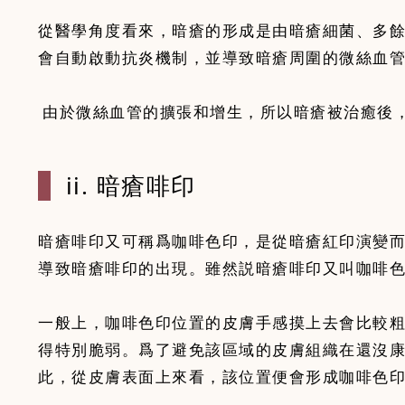
從醫學角度看來，暗瘡的形成是由暗瘡細菌、多
會自動啟動抗炎機制，並導致暗瘡周圍的微絲血
由於微絲血管的擴張和增生，所以暗瘡被治癒後
ii. 暗瘡啡印
暗瘡啡印又可稱爲咖啡色印，是從暗瘡紅印演變
導致暗瘡啡印的出現。雖然説暗瘡啡印又叫咖啡
一般上，咖啡色印位置的皮膚手感摸上去會比較
得特別脆弱。爲了避免該區域的皮膚組織在還沒
此，從皮膚表面上來看，該位置便會形成咖啡色