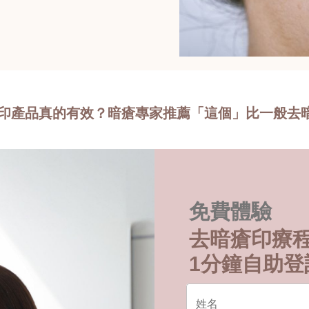
瘡印產品真的有效？暗瘡專家推薦「這個」比一般去
免費體驗
去暗瘡印療
1分鐘自助登