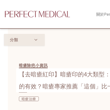
關於
Per
分類
暗瘡除疤小資訊
【去暗瘡紅印】暗瘡印的4大類型：
的有效？暗瘡專家推薦「這個」比
有效！
暗瘡治療