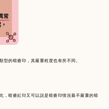
類型的暗瘡印，其嚴重程度也有所不同。
此，暗瘡紅印又可以説是暗瘡印情況最不嚴重的暗