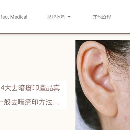
fect Medical
皇牌
療程
其他
療程
4大去暗瘡印產品真
一般去暗瘡印方法更