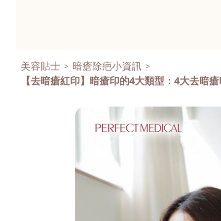
美容貼士
暗瘡除疤小資訊
>
>
【去暗瘡紅印】暗瘡印的4大類型：4大去暗