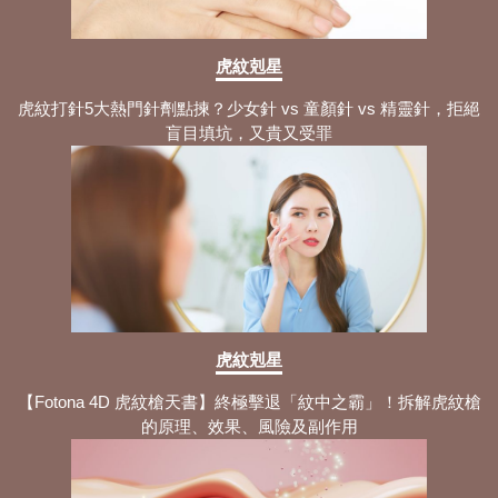
虎紋剋星
虎紋打針5大熱門針劑點揀？少女針 vs 童顏針 vs 精靈針，拒絕
盲目填坑，又貴又受罪
虎紋剋星
【Fotona 4D 虎紋槍天書】終極擊退「紋中之霸」！拆解虎紋槍
的原理、效果、風險及副作用