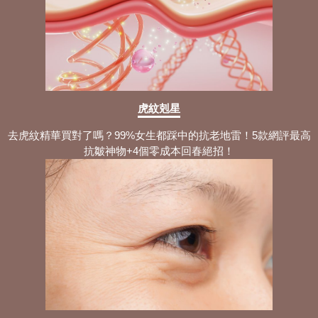
虎紋剋星
去虎紋精華買對了嗎？99%女生都踩中的抗老地雷！5款網評最高
抗皺神物+4個零成本回春絕招！