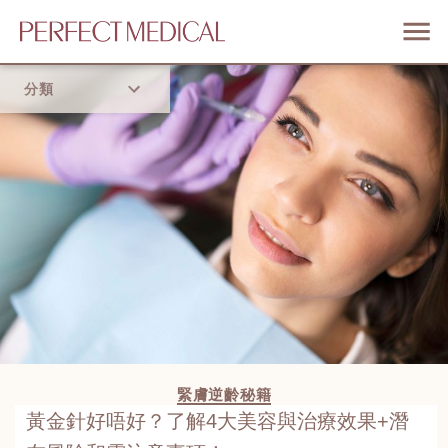
分類
首頁
流行趨勢
緊膚逆齡秘籍
黃金針好唔好？了解4大美容與治療效果+潛