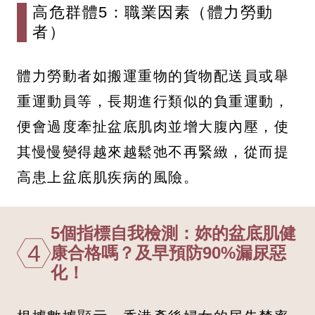
高危群體5：職業因素（體力勞動
者）
體力勞動者如搬運重物的貨物配送員或舉
重運動員等，長期進行類似的負重運動，
便會過度牽扯盆底肌肉並增大腹內壓，使
其慢慢變得越來越鬆弛不再緊緻，從而提
高患上盆底肌疾病的風險。
5個指標自我檢測：妳的盆底肌健
4
康合格嗎？及早預防90%漏尿惡
化！