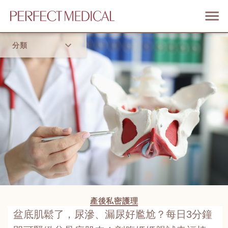
分類
首頁
流行趨勢
產後私密護理
盆底肌鬆了，尿滲、漏尿好尷尬？每日3分鐘