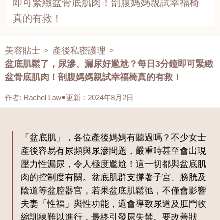
即可緊緻盆骨底肌肉！剖腹媽媽親試幸福椅
真的有救！
美容貼士
產後私密護理
>
>
盆底肌鬆了，尿滲、漏尿好尷尬？每日3分鐘即可緊緻
盆骨底肌肉！剖腹媽媽親試幸福椅真的有救！
作者
:
Rachel Law
更新：2024年8月2日
「盆底肌」，各位產後媽媽有聽過嗎？不少女士
產後容易有尿頻與尿滲問題，嚴重時甚至會出現
壓力性漏尿，令人極度尷尬！這一切都與盆底肌
肉的控制度有關。盆底肌群支撐著子宮、膀胱及
陰道等盆腔器官，若果盆底肌鬆弛，不僅會影響
夫妻「性福」與性功能，還會導致尿道及肛門收
縮訓練難以進行，最終引發尿失禁。要改善狀