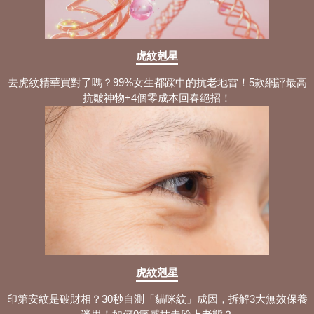
虎紋剋星
去虎紋精華買對了嗎？99%女生都踩中的抗老地雷！5款網評最高
抗皺神物+4個零成本回春絕招！
虎紋剋星
印第安紋是破財相？30秒自測「貓咪紋」成因，拆解3大無效保養