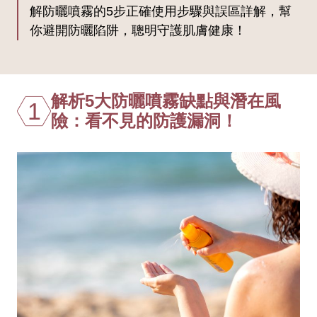
解防曬噴霧的5步正確使用步驟與誤區詳解，幫
你避開防曬陷阱，聰明守護肌膚健康！
解析5大防曬噴霧缺點與潛在風
1
險：看不見的防護漏洞！