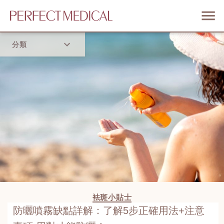
分類
首頁
流行趨勢
袪斑小貼士
防曬噴霧缺點詳解：了解5步正確用法+注意