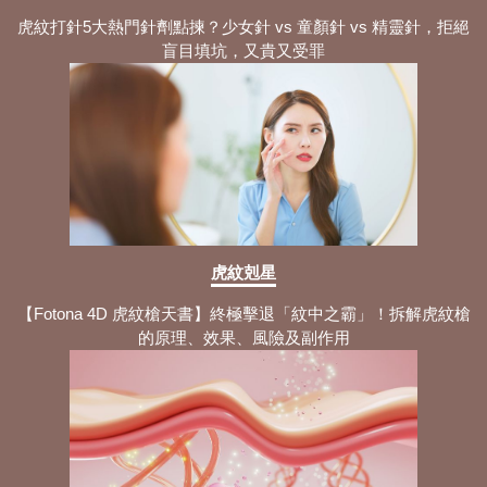
虎紋打針5大熱門針劑點揀？少女針 vs 童顏針 vs 精靈針，拒絕
盲目填坑，又貴又受罪
虎紋剋星
【Fotona 4D 虎紋槍天書】終極擊退「紋中之霸」！拆解虎紋槍
的原理、效果、風險及副作用