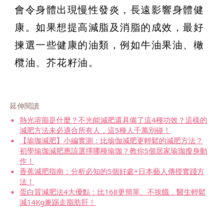
會令身體出現慢性發炎，長遠影響身體健
康。如果想提高減脂及消脂的成效，最好
揀選一些健康的油類，例如牛油果油、橄
欖油、芥花籽油。
延伸閱讀
熱光溶脂是什麼？不光能減肥還具備了這4種功效？這樣的
減肥方法未必適合所有人，這5種人千萬別碰！
【瑜珈減肥】小編實測：比瑜伽減肥更輕鬆的減肥方法？
初學瑜珈減肥應該選擇哪種瑜珈？教你5個居家瑜珈瘦身動
作！
香蕉減肥指南：分析必知的5個好處+日本藝人傳授實踐方
法！
蛋白質減肥法4大優點：比168更簡單、不挨餓，醫生輕鬆
減14Kg兼踢走脂肪肝！