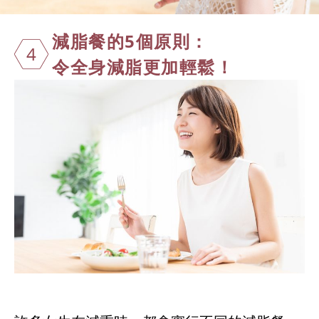
減脂餐的5個
原則：
4
令全身減脂更加輕鬆！