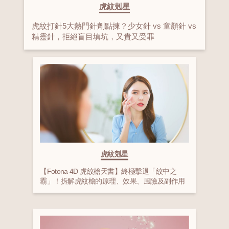
虎紋剋星
虎紋打針5大熱門針劑點揀？少女針 vs 童顏針 vs
精靈針，拒絕盲目填坑，又貴又受罪
虎紋剋星
【Fotona 4D 虎紋槍天書】終極擊退「紋中之
霸」！拆解虎紋槍的原理、效果、風險及副作用