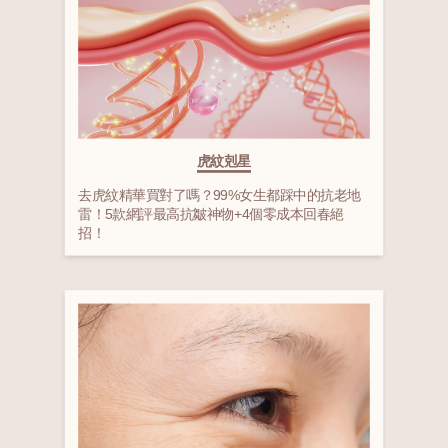
虎紋剋星
去虎紋精華買對了嗎？99%女生都踩中的抗老地
雷！5款網評最高抗皺神物+4個零成本回春絕
招！