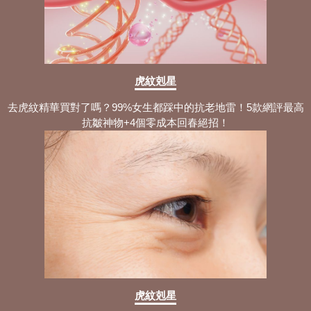
虎紋剋星
去虎紋精華買對了嗎？99%女生都踩中的抗老地雷！5款網評最高
抗皺神物+4個零成本回春絕招！
虎紋剋星