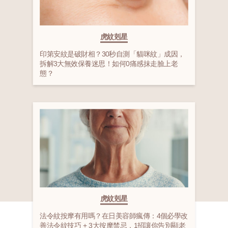
虎紋剋星
印第安紋是破財相？30秒自測「貓咪紋」成因，
拆解3大無效保養迷思！如何0痛感抹走臉上老
態？
虎紋剋星
法令紋按摩有用嗎？在日美容師瘋傳：4個必學改
善法令紋技巧 + 3大按摩禁忌，1招讓你告別顯老