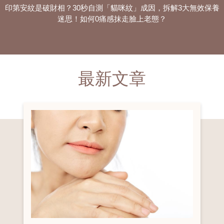
印第安紋是破財相？30秒自測「貓咪紋」成因，拆解3大無效保養
迷思！如何0痛感抹走臉上老態？
最新文章