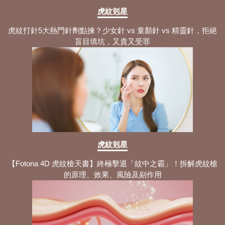
虎紋剋星
虎紋打針5大熱門針劑點揀？少女針 vs 童顏針 vs 精靈針，拒絕
盲目填坑，又貴又受罪
虎紋剋星
【Fotona 4D 虎紋槍天書】終極擊退「紋中之霸」！拆解虎紋槍
的原理、效果、風險及副作用