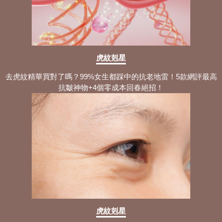
虎紋剋星
去虎紋精華買對了嗎？99%女生都踩中的抗老地雷！5款網評最高
抗皺神物+4個零成本回春絕招！
虎紋剋星