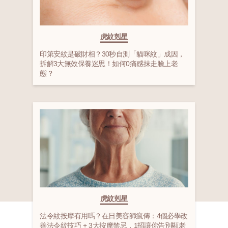
虎紋剋星
印第安紋是破財相？30秒自測「貓咪紋」成因，
拆解3大無效保養迷思！如何0痛感抹走臉上老
態？
虎紋剋星
法令紋按摩有用嗎？在日美容師瘋傳：4個必學改
善法令紋技巧 + 3大按摩禁忌，1招讓你告別顯老