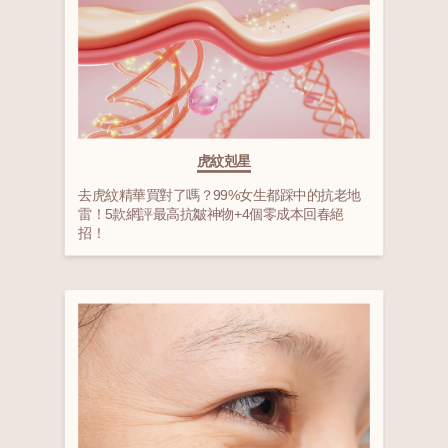
虎紋剋星
去虎紋精華買對了嗎？99%女生都踩中的抗老地
雷！5款網評最高抗皺神物+4個零成本回春絕
招！