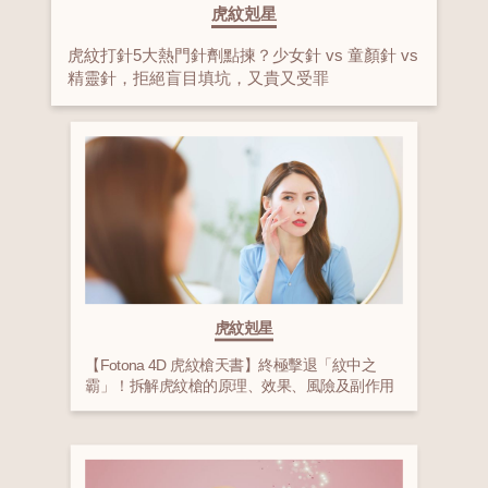
虎紋剋星
虎紋打針5大熱門針劑點揀？少女針 vs 童顏針 vs
精靈針，拒絕盲目填坑，又貴又受罪
虎紋剋星
【Fotona 4D 虎紋槍天書】終極擊退「紋中之
霸」！拆解虎紋槍的原理、效果、風險及副作用