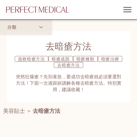
分類
首頁
去暗瘡方法
流行趨勢
急救暗瘡方法
暗瘡成因
暗瘡種類
暗瘡治療
去暗瘡方法
突然狂爆瘡？先別著急，要成功去暗瘡就必須要選對
方法！下面一次過跟妳講解各種去暗瘡方法。特別實
用，建議收藏！
美容貼士
去暗瘡方法
>