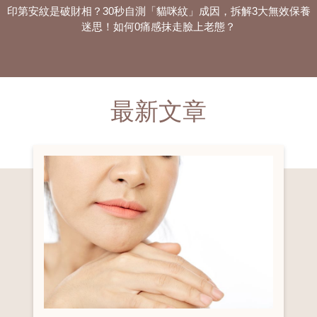
印第安紋是破財相？30秒自測「貓咪紋」成因，拆解3大無效保養
迷思！如何0痛感抹走臉上老態？
最新文章