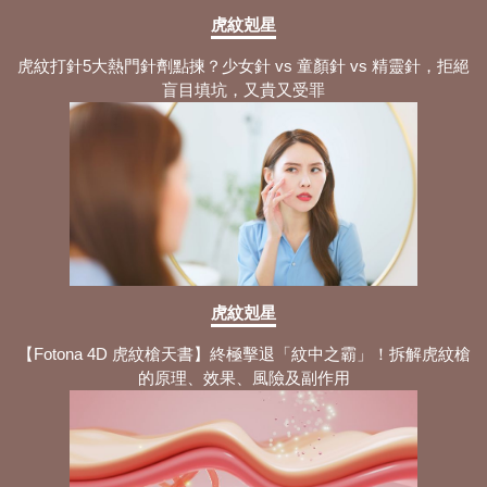
虎紋剋星
虎紋打針5大熱門針劑點揀？少女針 vs 童顏針 vs 精靈針，拒絕
盲目填坑，又貴又受罪
虎紋剋星
【Fotona 4D 虎紋槍天書】終極擊退「紋中之霸」！拆解虎紋槍
的原理、效果、風險及副作用