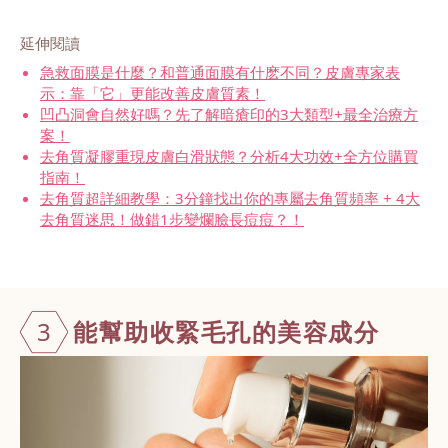
延伸閱讀
急救面膜是什麼？和普通面膜有什麽不同？皮膚專家表
示：靠「它」更能改善皮膚質素！
凹凸洞會自然好嗎？先了解暗瘡印的3大類型+最全治療方
案！
去角質凝膠重現皮膚白滑狀態？分析4大功效+全方位購買
指南！
去角質超詳細教學：3分鐘找出你的專屬去角質頻率 + 4大
去角質迷思！做錯1步變爛臉長痘痘？！
3
能幫助收緊毛
孔的美容成分