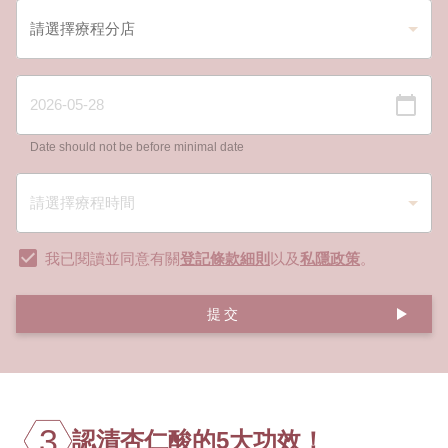
Date should not be before minimal date
我已閱讀並同意有關
登記條款細則
以及
私隱政策
。
提交
3
認清杏仁酸的5大功效！