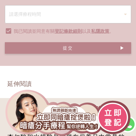
我已閱讀並同意有關
登記條款細則
以及
私隱政策
。
提交
延伸閱讀
保養品成分比較：杏仁酸VS水楊
6
酸，6大差別公開！