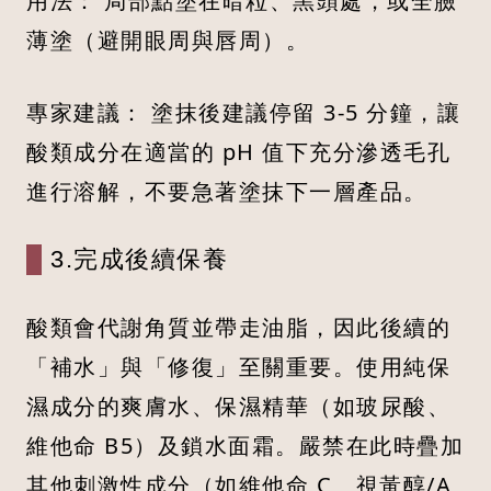
用法： 局部點塗在暗粒、黑頭處，或全臉
薄塗（避開眼周與唇周）。
專家建議： 塗抹後建議停留 3-5 分鐘，讓
酸類成分在適當的 pH 值下充分滲透毛孔
進行溶解，不要急著塗抹下一層產品。
3.完成後續保養
酸類會代謝角質並帶走油脂，因此後續的
「補水」與「修復」至關重要。使用純保
濕成分的爽膚水、保濕精華（如玻尿酸、
維他命 B5）及鎖水面霜。嚴禁在此時疊加
其他刺激性成分（如維他命 C、視黃醇/A