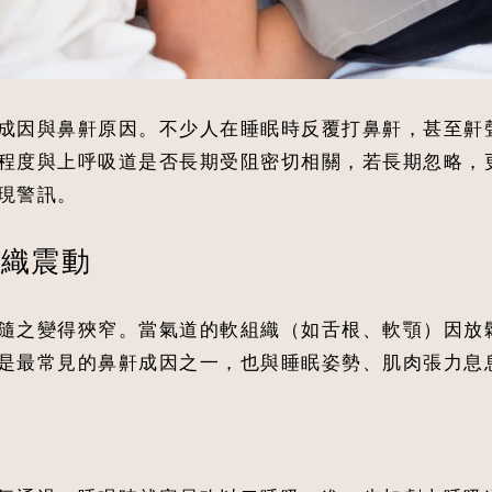
成因與鼻鼾原因。不少人在睡眠時反覆打鼻鼾，甚至鼾
程度與上呼吸道是否長期受阻密切相關，若長期忽略，
現警訊。
組織震動
隨之變得狹窄。當氣道的軟組織（如舌根、軟顎）因放
是最常見的鼻鼾成因之一，也與睡眠姿勢、肌肉張力息