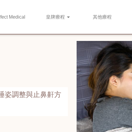
fect Medical
皇牌
療程
其他
療程
睡姿調整與止鼻鼾方