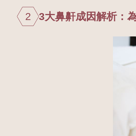
2
3大鼻鼾成因解析：