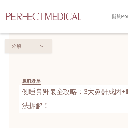
關於
Per
分類
鼻鼾救星
側睡鼻鼾最全攻略：3大鼻鼾成因+
法拆解！