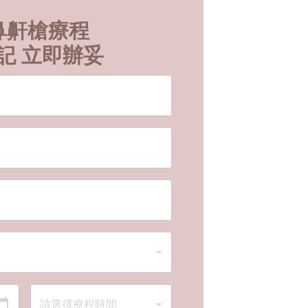
D 鼻鼾槍療程
記 立即辦妥