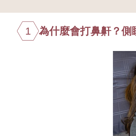
1
為什麼會打鼻鼾？側