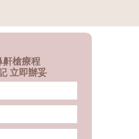
D 鼻鼾槍療程
記 立即辦妥