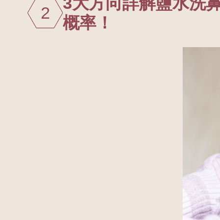
3大方向詳解鹽水洗
2
概率！