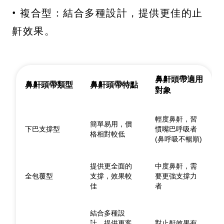
• 複合型：結合多種設計，提供更佳的止
鼾效果。
鼻鼾頭帶適用
鼻鼾頭帶類型
鼻鼾頭帶特點
對象
輕度鼻鼾，習
簡單易用，價
下巴支撐型
慣嘴巴呼吸者
格相對較低
(鼻呼吸不暢順)
提供更全面的
中度鼻鼾，需
全包覆型
支撐，效果較
要更強支撐力
佳
者
結合多種設
計，提供更客
對止鼾效果有