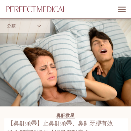
分類
首頁
流行趨勢
鼻鼾救星
【鼻鼾頭帶】止鼻鼾頭帶、鼻鼾牙膠有效