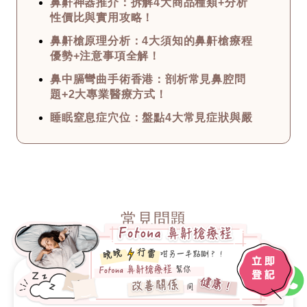
鼻鼾神器推介：拆解4大商品種類+分析
性價比與實用攻略！
鼻鼾槍原理分析：4大須知的鼻鼾槍療程
優勢+注意事項全解！
鼻中膈彎曲手術香港：剖析常見鼻腔問
題+2大專業醫療方式！
睡眠窒息症穴位：盤點4大常見症狀與嚴
重程度+中醫治療撇步！
治療鼻鼾方法總匯：深究打鼻鼾的原因
+6大專業止鼻鼾方法！
如何減少鼻鼾？公開幾大止住鼻鼾的治
療方法+最全打鼻鼾原因！
常見問題
鼻塞點算？4大常見的鼻塞原因+解決方
法分享 從醫療角度詳解！
洗鼻子副作用須知：拆解3大迷思+使用
攻略與步驟 用對才有效！
鼻鼾頭帶對所有鼻鼾都有效嗎？