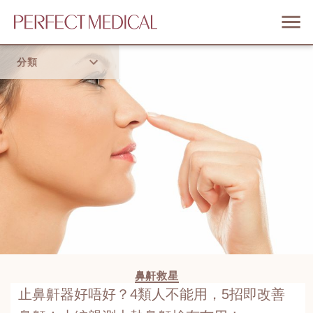
分類
首頁
流行趨勢
鼻鼾救星
止鼻鼾器好唔好？4類人不能用，5招即改善