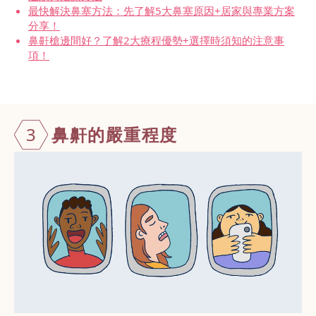
最快解決鼻塞方法：先了解5大鼻塞原因+居家與專業方案
分享！
鼻鼾槍邊間好？了解2大療程優勢+選擇時須知的注意事
項！
3
鼻鼾的嚴重
程度