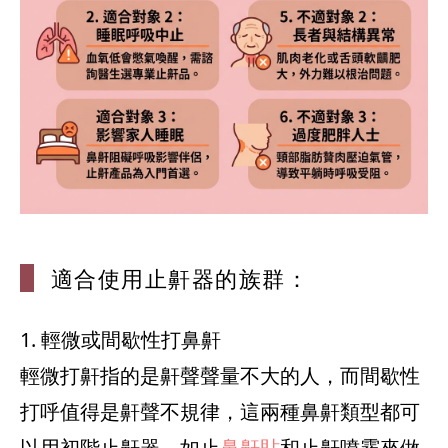
適合使用止鼾器
的族群：
1. 輕微或間歇性打鼻鼾
輕微打鼾指的是鼾聲聲量不大的人，而間歇性
打呼值得是鼾聲不規律，這兩種鼻鼾類型都可
以用初階止鼾器，如止
鼻鼾貼
和止鼾噴霧來做