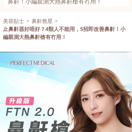
鼻鼾！小編親測大熱鼻鼾槍有冇用！
美容貼士
鼻鼾救星
>
>
止鼻鼾器好唔好？4類人不能用，5招即改善鼻鼾！小
編親測大熱鼻鼾槍有冇用！