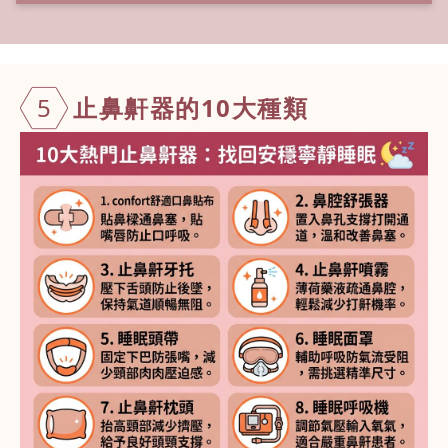
5
止鼻鼾器的
10大種類