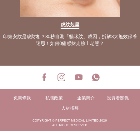
眠枕選購攻略分享！
解決鼻塞對策：細分5大原因+最全解決
方法 保證鼻塞馬上通！
虎紋剋星
改善鼻鼾運動：自測打鼾嚴重程度+分享
印第安紋是破財相？30秒自測「貓咪紋」成因，拆解3大無效保養
4大止鼾運動訓練步驟！
迷思！如何0痛感抹走臉上老態？
鼻塞耳塞解決：自測8大常見的症狀+專
業診斷與治療方案公開！
鹽水洗鼻好處：分析3大洗鼻器種類+正
確使用方法與洗鼻過程！
鼻息肉會自己好嗎？拆解12大鼻息肉問
題常見的症狀+治療方式！
免責條款
私隱政策
企業簡介
投資者關係
鼻鼾聲好大？全面了解4大鼻鼾生成原因
+專業與日常止鼻鼾方法！
人材招募
洗鼻壺最全攻略：拆分7大應用過程+產
COPYRIGHT © PERFECT MEDICAL LIMITED 2026
品特點與好處解析！
ALL RIGHT RESERVED.
止鼻鼾神器推介：掌握5大鼻鼾原因+產