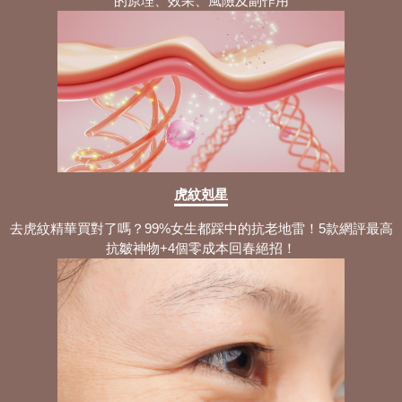
的原理、效果、風險及副作用
用方法 選擇適合你的款式！
為什麼會打鼻鼾？掌握5大鼻鼾成因+日
常調整與專業治療方法！
鼻塞穴道按摩：拆解5個穴位與功效+正
確通鼻塞按摩手法與流程！
鼻鼾枕頭有冇用？認識詳細用途原理+6
大止鼾枕挑選指南！
Fotona 4D鼻鼾槍評價：全面理解6大療
虎紋剋星
程優勢+適用族群！
去虎紋精華買對了嗎？99%女生都踩中的抗老地雷！5款網評最高
Fotona 4D鼻鼾槍邊間好？4大療程優勢
抗皺神物+4個零成本回春絕招！
+流程與步驟公開！
睡眠窒息症治療：詳解3大睡眠窒息問題
類型+專業治療方案！
如何解決鼻塞？盤點5大鼻塞常見的原因
+實用的緩解與改善攻略！
防鼻鼾枕頭導覽：認知3大鼻鼾成因+快