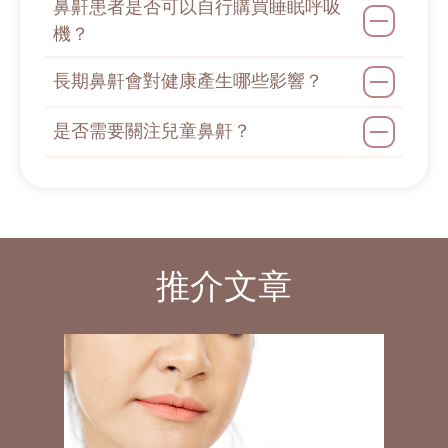
鼻鼾患者是否可以自行購買睡眠呼吸
時須知的注意事項！
機？
鼻鼾槍有冇用？拆分4大鼻鼾問題嚴重程
度+療程最全注意事項！
長期鼻鼾會對健康產生哪些影響？
最快解決鼻塞方法：先了解5大鼻塞原因
+居家與專業方案分享！
是否需要關注兒童鼻鼾？
穴位通鼻塞：拆分5個常用鼻塞穴位+最
全按摩注意事項！
睡眠呼吸機比較：分析6大選購特點+使
用方式與注意事項！
睡眠呼吸機推介：5款香港熱門商品+應
推介文章
用方式與性價比拆解！
睡眠呼吸機度數：掌握市面常見的商品
類型+4大使用呼吸機訣竅！
日本鼻鼾枕頭：5大超人氣枕頭商品性價
比+全方位使用指南剖析！
打鼻鼾枕頭挑選：須知的優勢+最全用法