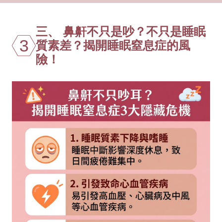
三、 鼻鼾不只是吵？不只是睡眠
3
質素差？揭開睡眠窒息症的風
險！