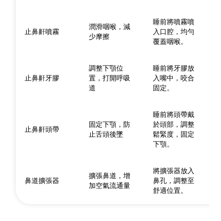
睡前將噴霧噴
潤滑咽喉，減
止鼻鼾噴霧
入口腔，均勻
少摩擦
覆蓋咽喉。
調整下顎位
睡前將牙膠放
止鼻鼾牙膠
置，打開呼吸
入嘴中，咬合
道
固定。
睡前將頭帶戴
固定下顎，防
於頭部，調整
止鼻鼾頭帶
止舌頭後墜
鬆緊度，固定
下顎。
將擴張器放入
擴張鼻道，增
鼻道擴張器
鼻孔，調整至
加空氣流通量
舒適位置。