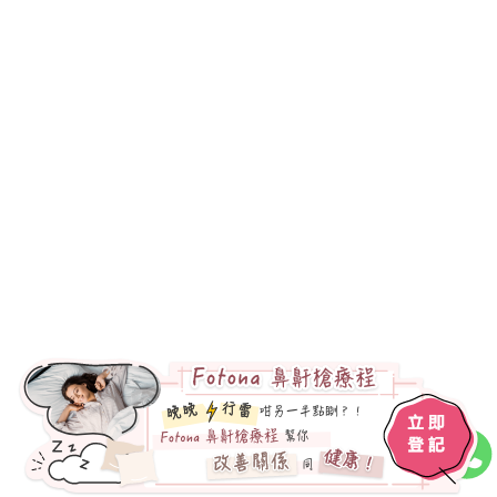
品類型與選擇科普！
鼻中隔偏曲判斷：4大病因與常見症狀
+專業治療方法拆解！
日本鼻敏感藥推介：5大適用的症狀+當
下熱門產品性價比分析！
鼻塞睡姿調整：常見症狀與5大鼻塞原因
+專業解決方法公開！
鼻鼾槍邊間好？討論原理與4大鼻鼾成因
+最全止鼻鼾方法分享！
睡眠窒息症自我測試：8步自測評估方法
+全方位改善方案分享！
​​睡眠窒息症斷尾：認知3大類型與嚴重程
度+改善與治療方法！
睡眠呼吸機消委會：分析3大睡眠窒息因
素與高危族群+選購教程！
睡眠呼吸機消委會：分享市面熱門產品