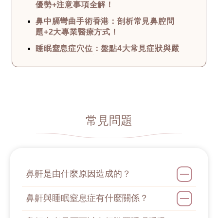
優勢+注意事項全解！
鼻中膈彎曲手術香港：剖析常見鼻腔問
題+2大專業醫療方式！
睡眠窒息症穴位：盤點4大常見症狀與嚴
重程度+中醫治療撇步！
治療鼻鼾方法總匯：深究打鼻鼾的原因
+6大專業止鼻鼾方法！
如何減少鼻鼾？公開幾大止住鼻鼾的治
療方法+最全打鼻鼾原因！
常見問題
鼻塞點算？4大常見的鼻塞原因+解決方
法分享 從醫療角度詳解！
洗鼻子副作用須知：拆解3大迷思+使用
攻略與步驟 用對才有效！
鼻鼾是由什麼原因造成的？
鼻鼾枕懶人包：整合4大鼻鼾成因+實用
產品推薦 附上選購指南！
鼻鼾與睡眠窒息症有什麼關係？
鼻鼾槍邊間好？了解2大療程優勢+選擇