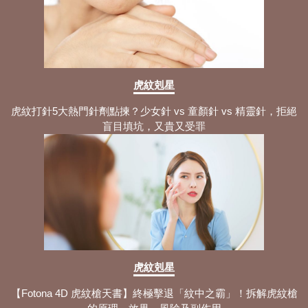
與6大睡眠攻略分享！
如何改善鼻敏感？需認知的5大常見徵狀
+舒緩與解決方法！
側睡鼻鼾最全攻略：3大鼻鼾成因+睡姿
調整與止鼻鼾方法拆解！
虎紋剋星
鼻鼾貼原理：認知3大產品種類+止鼻鼾
虎紋打針5大熱門針劑點揀？少女針 vs 童顏針 vs 精靈針，拒絕
貼使用步驟與注意事項！
盲目填坑，又貴又受罪
鹽水洗鼻方法：拆解5大步驟與最全注意
事項 洗對了才能緩解症狀！
自製鹽水洗鼻：盤點3大適用症狀+洗鼻
過程 掌握正規方法趁現在！
睡眠窒息症指數解析：4大睡眠呼吸中止
原因+專業緩解方法分享！
睡眠呼吸機旅行攻略：解析5款產品+旅
虎紋剋星
行時需留意的注意事項！
【Fotona 4D 虎紋槍天書】終極擊退「紋中之霸」！拆解虎紋槍
睡眠呼吸機原理科普：3大產品種類+使