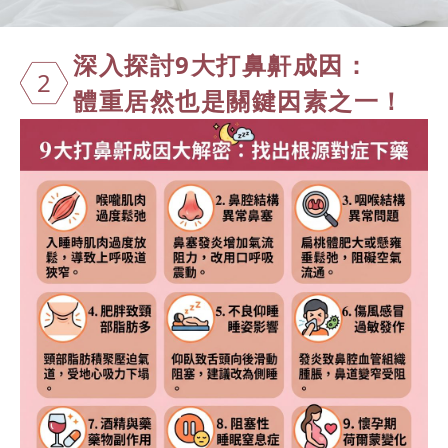
深入探討9大
打鼻鼾成因：
2
體重居然也是
關鍵因素之一
！