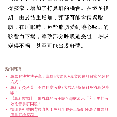
得狹窄，增加了打鼻鼾的機會。在懷孕後
期，由於體重增加，頸部可能會積聚脂
肪，在睡眠時，這些脂肪受到地心吸力的
影響而下塌，導致部分呼吸道受阻，呼吸
變得不暢，甚至可能出現鼾聲。
延伸閱讀
鼻塞解決方法分享：掌握5大原因+專業醫療與日常的緩解
方式！
鼻鼾針灸科普：不同角度考察7大成因+拆解針灸流程與步
驟！
【鼻鼾枕頭】止鼾枕真的有用嗎？專家表示「它」更能有
效改善鼻鼾問題！
揭開鼻鼾聲的背後真相！鼻鼾牙膠是止節鼾妙法？推薦無
痛鼻鼾槍療程！