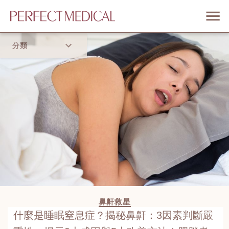
分類
首頁
流行趨勢
鼻鼾救星
什麼是睡眠窒息症？揭秘鼻鼾：3因素判斷嚴