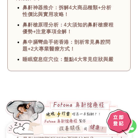
鼻鼾神器推介：拆解4大商品種類+分析
性價比與實用攻略！
鼻鼾槍原理分析：4大須知的鼻鼾槍療程
優勢+注意事項全解！
鼻中膈彎曲手術香港：剖析常見鼻腔問
題+2大專業醫療方式！
睡眠窒息症穴位：盤點4大常見症狀與嚴
重程度+中醫治療撇步！
治療鼻鼾方法總匯：深究打鼻鼾的原因
+6大專業止鼻鼾方法！
如何減少鼻鼾？公開幾大止住鼻鼾的治
療方法+最全打鼻鼾原因！
常見問題
鼻塞點算？4大常見的鼻塞原因+解決方
法分享 從醫療角度詳解！
洗鼻子副作用須知：拆解3大迷思+使用
攻略與步驟 用對才有效！