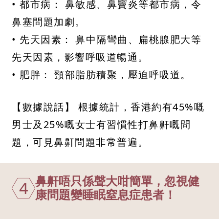
• 都市病： 鼻敏感、鼻竇炎等都市病，令
鼻塞問題加劇。
• 先天因素： 鼻中隔彎曲、扁桃腺肥大等
先天因素，影響呼吸道暢通。
• 肥胖： 頸部脂肪積聚，壓迫呼吸道。
【數據說話】 根據統計，香港約有45%嘅
男士及25%嘅女士有習慣性打鼻鼾嘅問
題，可見鼻鼾問題非常普遍。
鼻鼾唔只係聲大咁簡單，忽視健
4
康問題變睡眠窒息症患者！