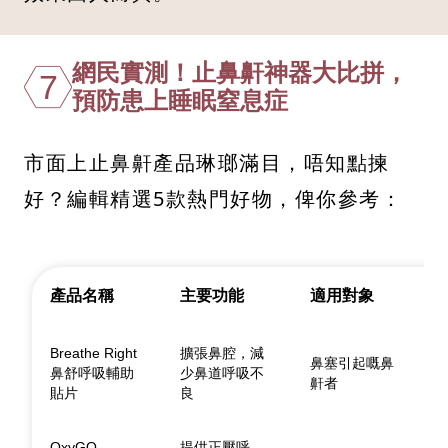
網民實測！止鼻鼾神器大比拼，
7
預防患上睡眠窒息症
市面上止鼻鼾產品琳瑯滿目，唔知點揀
好？編輯精選5款熱門好物，俾你參考：
產品名稱
主要功能
適用對象
Breathe Right
擴張鼻腔，減
鼻塞引起嘅鼻
鼻舒呼吸輔助
少鼻道呼吸不
鼾者
貼片
良
OxyGO
提供正壓呼