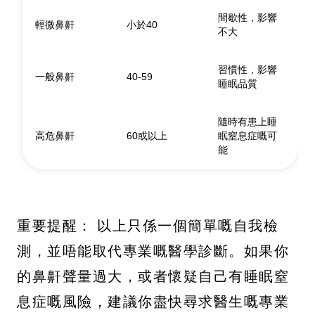
間歇性，影響
輕微鼻鼾
小於40
不大
習慣性，影響
一般鼻鼾
40-59
睡眠品質
隨時有患上睡
高危鼻鼾
60或以上
眠窒息症嘅可
能
重要提醒： 以上只係一個簡單嘅自我檢
測，並唔能取代專業嘅醫學診斷。如果你
的鼻鼾聲量過大，或者懷疑自己有睡眠窒
息症嘅風險，建議你盡快尋求醫生嘅專業