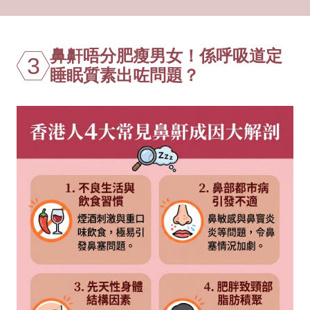
鼻鼾唔分肥瘦男女！係呼吸道定
3
睡眠質素出咗問題？