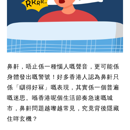
鼻鼾，唔止係一種惱人嘅聲音，更可能係
身體發出嘅警號！好多香港人認為鼻鼾只
係「瞓得好冧」嘅表現，其實係一個普遍
嘅迷思。喺香港呢個生活節奏急速嘅城
市，鼻鼾問題越嚟越常見，究竟背後隱藏
住咩玄機？