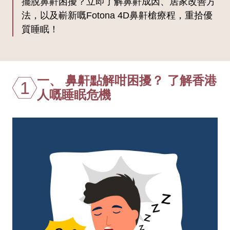
擺脫鼻鼾困擾？立即了解鼻鼾成因、居家改善方
法，以及嶄新嘅Fotona 4D鼻鼾槍療程，重拾優
質睡眠！
一、 鼻鼾點解咁困擾？ 了解香港
1
人嘅睡眠危機