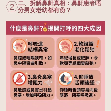
二、拆解鼻鼾真相：鼻鼾患者唔
2
分男女老幼都有份？