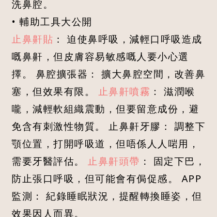
洗鼻腔。
• 輔助工具大公開
止鼻鼾貼
： 迫使鼻呼吸，減輕口呼吸造成
嘅鼻鼾，但皮膚容易敏感嘅人要小心選
擇。 鼻腔擴張器： 擴大鼻腔空間，改善鼻
塞，但效果有限。
止鼻鼾噴霧
： 滋潤喉
嚨，減輕軟組織震動，但要留意成份，避
免含有刺激性物質。 止鼻鼾牙膠： 調整下
顎位置，打開呼吸道，但唔係人人啱用，
需要牙醫評估。
止鼻鼾頭帶
： 固定下巴，
防止張口呼吸，但可能會有侷促感。 APP
監測： 紀錄睡眠狀況，提醒轉換睡姿，但
效果因人而異。