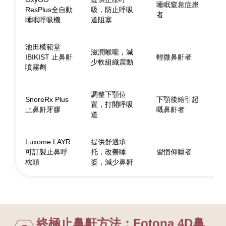
睡眠窒息症患
ResPlus全自動
吸，防止呼吸
者
睡眠呼吸機
道阻塞
池田模範堂
滋潤喉嚨，減
IBIKIST 止鼻鼾
輕微鼻鼾者
少軟組織震動
噴霧劑
調整下顎位
SnoreRx Plus
下顎後縮引起
置，打開呼吸
止鼻鼾牙膠
嘅鼻鼾者
道
Luxome LAYR
提供舒適承
可訂製止鼻呼
托，改善睡
習慣仰睡者
枕頭
姿，減少鼻鼾
終極止鼻鼾方法：Fotona 4D鼻