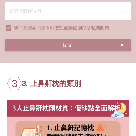
我已閱讀並同意有關
登記條款細則
以及
私隱政策
。
提交
3
3. 止鼻鼾枕的類別