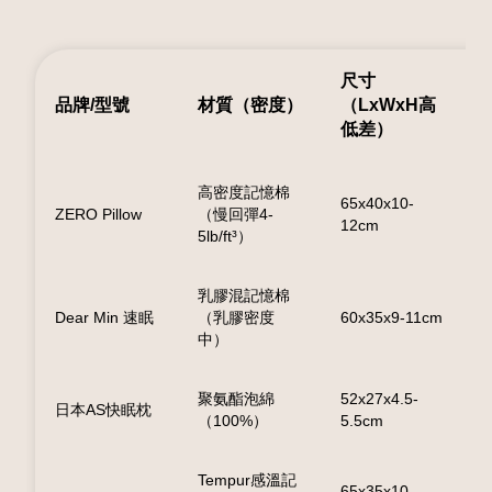
尺寸
品牌/型號
材質（密度）
（LxWxH高
低差）
高密度記憶棉
65x40x10-
ZERO Pillow
（慢回彈4-
12cm
5lb/ft³）
乳膠混記憶棉
Dear Min 速眠
（乳膠密度
60x35x9-11cm
中）
聚氨酯泡綿
52x27x4.5-
日本AS快眠枕
（100%）
5.5cm
Tempur感溫記
65x35x10-