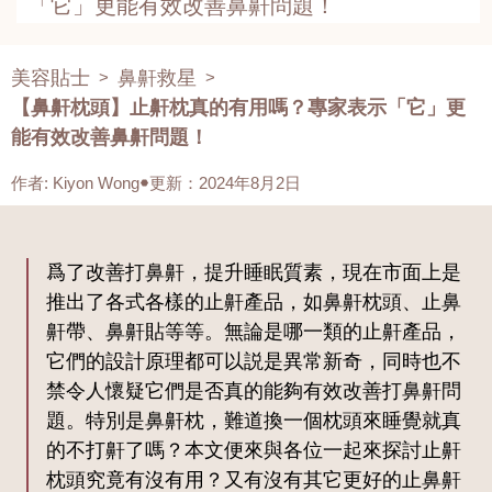
「它」更能有效改善鼻鼾問題！
美容貼士
鼻鼾救星
>
>
【鼻鼾枕頭】止鼾枕真的有用嗎？專家表示「它」更
能有效改善鼻鼾問題！
作者
:
Kiyon Wong
更新：2024年8月2日
爲了改善打鼻鼾，提升睡眠質素，現在市面上是
推出了各式各樣的止鼾產品，如鼻鼾枕頭、止鼻
鼾帶、鼻鼾貼等等。無論是哪一類的止鼾產品，
它們的設計原理都可以説是異常新奇，同時也不
禁令人懷疑它們是否真的能夠有效改善打鼻鼾問
題。特別是鼻鼾枕，難道換一個枕頭來睡覺就真
的不打鼾了嗎？本文便來與各位一起來探討止鼾
枕頭究竟有沒有用？又有沒有其它更好的止鼻鼾