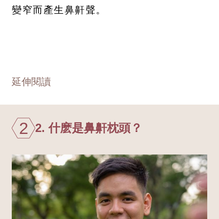
變窄而產生鼻鼾聲。
延伸閱讀
2
2. 什麽是鼻鼾枕頭？