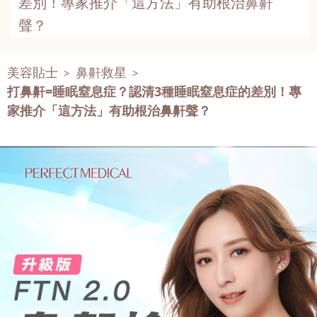
差別！專家推介「這方法」有助根治鼻鼾
聲？
美容貼士
鼻鼾救星
>
>
打鼻鼾=睡眠窒息症？認清3種睡眠窒息症的差別！專
家推介「這方法」有助根治鼻鼾聲？