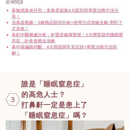
延伸閱讀
鼻敏感鼻炎分別：多角度探索4大區別與專業治療方法分
享！
洗鼻器推薦：5種商品類別分析+使用方式攻略全解 用對了
才見效！
鼻鼾中醫權威分析：鼾聲是健康警號！5大體質易患睡眠窒
息症，針灸食療全攻略
鼻中隔偏曲判斷：4大病因與常見症狀+專業治療方法拆
解！
誰是「睡眠窒
息症」
的高危人士？
3
打鼻鼾一定是患上了
「睡眠窒息症」嗎？