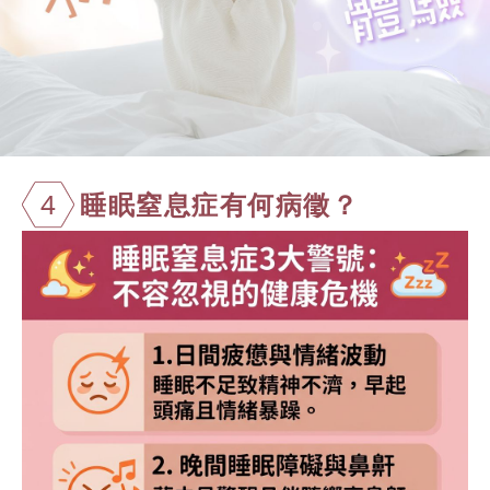
4
睡眠窒息症有
何病徵？