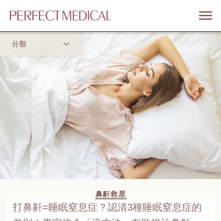
分類
首頁
流行趨勢
鼻鼾救星
打鼻鼾=睡眠窒息症？認清3種睡眠窒息症的