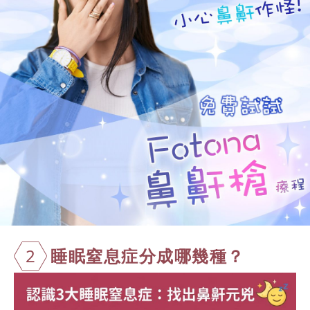
2
睡眠窒息症分
成哪幾種？