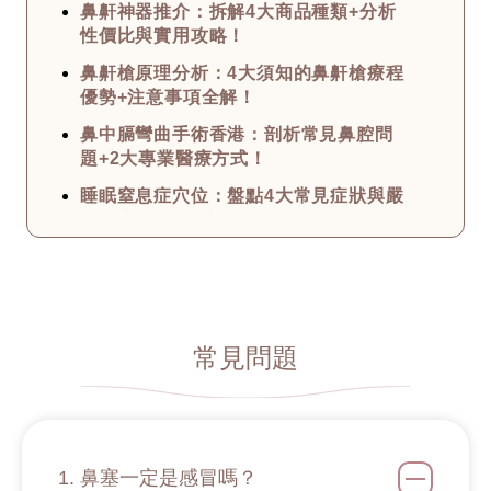
鼻鼾神器推介：拆解4大商品種類+分析
性價比與實用攻略！
鼻鼾槍原理分析：4大須知的鼻鼾槍療程
優勢+注意事項全解！
鼻中膈彎曲手術香港：剖析常見鼻腔問
題+2大專業醫療方式！
睡眠窒息症穴位：盤點4大常見症狀與嚴
重程度+中醫治療撇步！
治療鼻鼾方法總匯：深究打鼻鼾的原因
+6大專業止鼻鼾方法！
如何減少鼻鼾？公開幾大止住鼻鼾的治
療方法+最全打鼻鼾原因！
常見問題
鼻塞點算？4大常見的鼻塞原因+解決方
法分享 從醫療角度詳解！
洗鼻子副作用須知：拆解3大迷思+使用
攻略與步驟 用對才有效！
1. 鼻塞一定是感冒嗎？