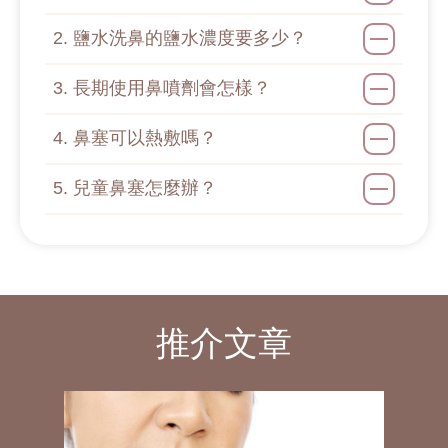
鼻鼾枕懶人包：整合4大鼻鼾成因+實用
產品推薦 附上選購指南！
2. 鹽水洗鼻的鹽水濃度要多少？
鼻鼾槍邊間好？了解2大療程優勢+選擇
3. 長期使用鼻噴劑會怎樣？
時須知的注意事項！
鼻鼾槍有冇用？拆分4大鼻鼾問題嚴重程
4. 鼻塞可以熱敷嗎？
度+療程最全注意事項！
最快解決鼻塞方法：先了解5大鼻塞原因
5. 兒童鼻塞怎麼辦？
+居家與專業方案分享！
穴位通鼻塞：拆分5個常用鼻塞穴位+最
全按摩注意事項！
睡眠呼吸機比較：分析6大選購特點+使
用方式與注意事項！
推介文章
睡眠呼吸機推介：5款香港熱門商品+應
用方式與性價比拆解！
睡眠呼吸機度數：掌握市面常見的商品
類型+4大使用呼吸機訣竅！