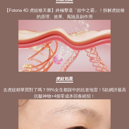
睡眠呼吸機旅行攻略：解析5款產品+旅
行時需留意的注意事項！
【Fotona 4D 虎紋槍天書】終極擊退「紋中之霸」！拆解虎紋槍
的原理、效果、風險及副作用
睡眠呼吸機原理科普：3大產品種類+使
用方法 選擇適合你的款式！
為什麼會打鼻鼾？掌握5大鼻鼾成因+日
常調整與專業治療方法！
鼻塞穴道按摩：拆解5個穴位與功效+正
確通鼻塞按摩手法與流程！
鼻鼾枕頭有冇用？認識詳細用途原理+6
大止鼾枕挑選指南！
虎紋剋星
Fotona 4D鼻鼾槍評價：全面理解6大療
去虎紋精華買對了嗎？99%女生都踩中的抗老地雷！5款網評最高
程優勢+適用族群！
抗皺神物+4個零成本回春絕招！
Fotona 4D鼻鼾槍邊間好？4大療程優勢
+流程與步驟公開！
睡眠窒息症治療：詳解3大睡眠窒息問題
類型+專業治療方案！