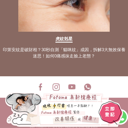
如何解決鼻塞？盤點5大鼻塞常見的原因
+實用的緩解與改善攻略！
防鼻鼾枕頭導覽：認知3大鼻鼾成因+快
眠枕選購攻略分享！
改善鼻鼾運動：自測打鼾嚴重程度+分享
虎紋剋星
4大止鼾運動訓練步驟！
印第安紋是破財相？30秒自測「貓咪紋」成因，拆解3大無效保養
鼻塞耳塞解決：自測8大常見的症狀+專
迷思！如何0痛感抹走臉上老態？
業診斷與治療方案公開！
鹽水洗鼻好處：分析3大洗鼻器種類+正
確使用方法與洗鼻過程！
鼻息肉會自己好嗎？拆解12大鼻息肉問
題常見的症狀+治療方式！
鼻鼾聲好大？全面了解4大鼻鼾生成原因
+專業與日常止鼻鼾方法！
免責條款
私隱政策
企業簡介
投資者關係
洗鼻壺最全攻略：拆分7大應用過程+產
人材招募
品特點與好處解析！
COPYRIGHT © PERFECT MEDICAL LIMITED 2026