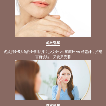
日本鼻鼾枕頭：5大超人氣枕頭商品性價
比+全方位使用指南剖析！
打鼻鼾枕頭挑選：須知的優勢+最全用法
與6大睡眠攻略分享！
如何改善鼻敏感？需認知的5大常見徵狀
+舒緩與解決方法！
側睡鼻鼾最全攻略：3大鼻鼾成因+睡姿
虎紋剋星
調整與止鼻鼾方法拆解！
虎紋打針5大熱門針劑點揀？少女針 vs 童顏針 vs 精靈針，拒絕
鼻鼾貼原理：認知3大產品種類+止鼻鼾
盲目填坑，又貴又受罪
貼使用步驟與注意事項！
鹽水洗鼻方法：拆解5大步驟與最全注意
事項 洗對了才能緩解症狀！
自製鹽水洗鼻：盤點3大適用症狀+洗鼻
過程 掌握正規方法趁現在！
睡眠窒息症指數解析：4大睡眠呼吸中止
原因+專業緩解方法分享！
虎紋剋星