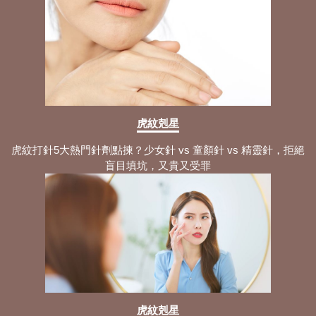
日本鼻鼾枕頭：5大超人氣枕頭商品性價
比+全方位使用指南剖析！
打鼻鼾枕頭挑選：須知的優勢+最全用法
與6大睡眠攻略分享！
如何改善鼻敏感？需認知的5大常見徵狀
+舒緩與解決方法！
側睡鼻鼾最全攻略：3大鼻鼾成因+睡姿
虎紋剋星
調整與止鼻鼾方法拆解！
虎紋打針5大熱門針劑點揀？少女針 vs 童顏針 vs 精靈針，拒絕
鼻鼾貼原理：認知3大產品種類+止鼻鼾
盲目填坑，又貴又受罪
貼使用步驟與注意事項！
鹽水洗鼻方法：拆解5大步驟與最全注意
事項 洗對了才能緩解症狀！
自製鹽水洗鼻：盤點3大適用症狀+洗鼻
過程 掌握正規方法趁現在！
睡眠窒息症指數解析：4大睡眠呼吸中止
原因+專業緩解方法分享！
虎紋剋星