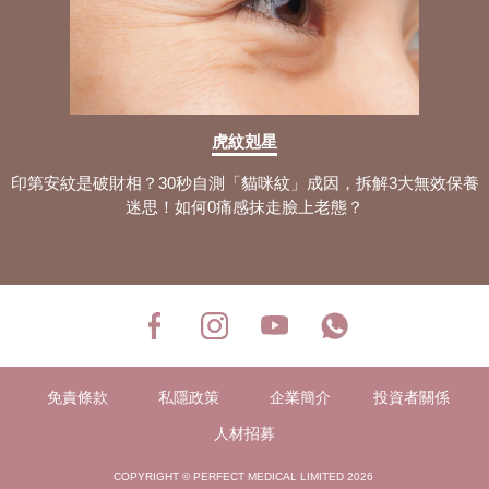
如何解決鼻塞？盤點5大鼻塞常見的原因
+實用的緩解與改善攻略！
防鼻鼾枕頭導覽：認知3大鼻鼾成因+快
眠枕選購攻略分享！
解決鼻塞對策：細分5大原因+最全解決
虎紋剋星
方法 保證鼻塞馬上通！
印第安紋是破財相？30秒自測「貓咪紋」成因，拆解3大無效保養
改善鼻鼾運動：自測打鼾嚴重程度+分享
迷思！如何0痛感抹走臉上老態？
4大止鼾運動訓練步驟！
鼻塞耳塞解決：自測8大常見的症狀+專
業診斷與治療方案公開！
鹽水洗鼻好處：分析3大洗鼻器種類+正
確使用方法與洗鼻過程！
鼻息肉會自己好嗎？拆解12大鼻息肉問
題常見的症狀+治療方式！
免責條款
私隱政策
企業簡介
投資者關係
鼻鼾聲好大？全面了解4大鼻鼾生成原因
人材招募
+專業與日常止鼻鼾方法！
COPYRIGHT © PERFECT MEDICAL LIMITED 2026