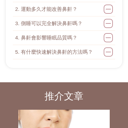
鼻鼾枕懶人包：整合4大鼻鼾成因+實用
產品推薦 附上選購指南！
2. 運動多久才能改善鼻鼾？
鼻鼾槍邊間好？了解2大療程優勢+選擇
3. 側睡可以完全解決鼻鼾嗎？
時須知的注意事項！
鼻鼾槍有冇用？拆分4大鼻鼾問題嚴重程
4. 鼻鼾會影響睡眠品質嗎？
度+療程最全注意事項！
最快解決鼻塞方法：先了解5大鼻塞原因
5. 有什麼快速解決鼻鼾的方法嗎？
+居家與專業方案分享！
穴位通鼻塞：拆分5個常用鼻塞穴位+最
全按摩注意事項！
睡眠呼吸機比較：分析6大選購特點+使
用方式與注意事項！
推介文章
睡眠呼吸機推介：5款香港熱門商品+應
用方式與性價比拆解！
睡眠呼吸機度數：掌握市面常見的商品
類型+4大使用呼吸機訣竅！