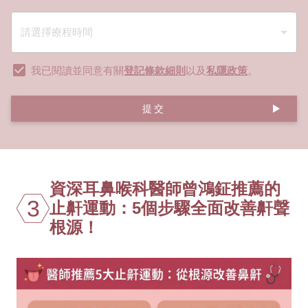
我已閱讀並同意有關
登記條款細則
以及
私隱政策
。
提交
資深耳鼻喉科醫師曾鴻鉦推薦的
3
止鼾運動：5個步驟全面改善鼾聲
根源！