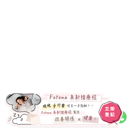
睡眠窒息症後遺症資訊匯總：解析5大風
險因素+專業治療方法！
鼻鼾槍副作用盤點：公開普遍流程+進行
鼻鼾槍的5大注意事項！
改善鼻敏感保健食品：判斷鼻敏原因+4
款香港澳門火紅產品推介！
鼻塞訓唔到？審視3大鼻塞問題成因+全
方位緩解與治療方法分享！
鼻中隔彎曲症狀：7大常見病徵+原因剖
析 找對方法才能根治！
鼻鼾針灸科普：不同角度考察7大成因
+拆解針灸流程與步驟！
睡眠呼吸機好處：5大對身體健康有益的
功效+熱門產品種類分析！
鼻鼾噴霧推介：解析問題成因+5款商品
性價比 放心加入購物車！