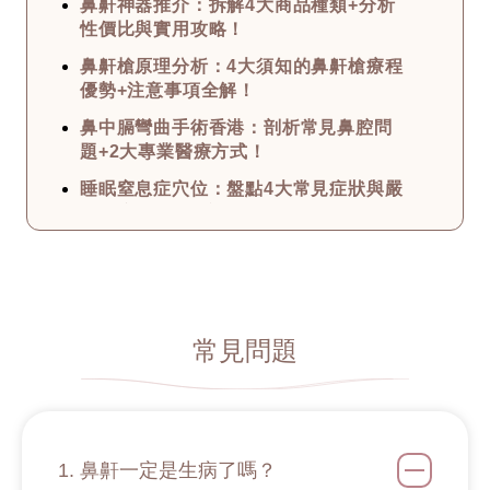
鼻鼾神器推介：拆解4大商品種類+分析
性價比與實用攻略！
鼻鼾槍原理分析：4大須知的鼻鼾槍療程
優勢+注意事項全解！
鼻中膈彎曲手術香港：剖析常見鼻腔問
題+2大專業醫療方式！
睡眠窒息症穴位：盤點4大常見症狀與嚴
重程度+中醫治療撇步！
治療鼻鼾方法總匯：深究打鼻鼾的原因
+6大專業止鼻鼾方法！
如何減少鼻鼾？公開幾大止住鼻鼾的治
療方法+最全打鼻鼾原因！
常見問題
鼻塞點算？4大常見的鼻塞原因+解決方
法分享 從醫療角度詳解！
洗鼻子副作用須知：拆解3大迷思+使用
攻略與步驟 用對才有效！
1. 鼻鼾一定是生病了嗎？