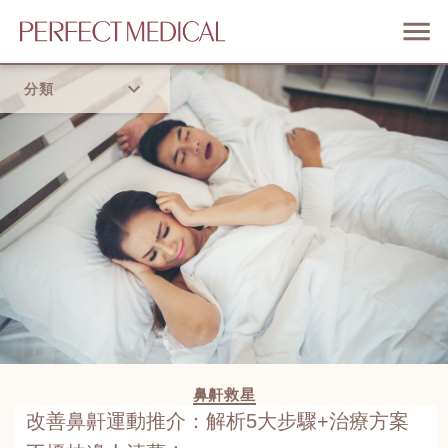
分類
首頁
流行趨勢
鼻鼾救星
改善鼻鼾運動推介：解析5大步驟+治療方案