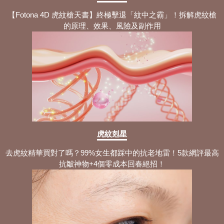
睡眠呼吸機旅行攻略：解析5款產品+旅
行時需留意的注意事項！
【Fotona 4D 虎紋槍天書】終極擊退「紋中之霸」！拆解虎紋槍
的原理、效果、風險及副作用
睡眠呼吸機原理科普：3大產品種類+使
用方法 選擇適合你的款式！
為什麼會打鼻鼾？掌握5大鼻鼾成因+日
常調整與專業治療方法！
鼻塞穴道按摩：拆解5個穴位與功效+正
確通鼻塞按摩手法與流程！
鼻鼾枕頭有冇用？認識詳細用途原理+6
大止鼾枕挑選指南！
虎紋剋星
Fotona 4D鼻鼾槍評價：全面理解6大療
去虎紋精華買對了嗎？99%女生都踩中的抗老地雷！5款網評最高
程優勢+適用族群！
抗皺神物+4個零成本回春絕招！
Fotona 4D鼻鼾槍邊間好？4大療程優勢
+流程與步驟公開！
睡眠窒息症治療：詳解3大睡眠窒息問題
類型+專業治療方案！