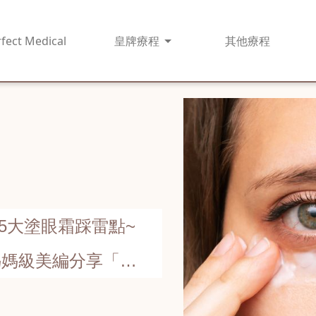
fect Medical
皇牌
療程
其他
療程
5大塗眼霜踩雷點~
媽媽級美編分享「神