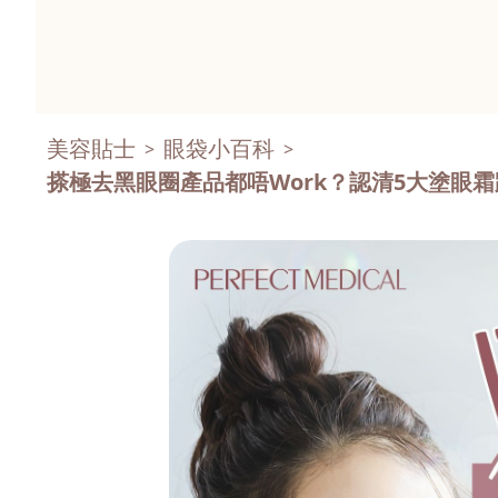
美容貼士
眼袋小百科
>
>
搽極去黑眼圈產品都唔Work？認清5大塗眼