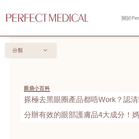
關於
Per
分類
眼袋小百科
搽極去黑眼圈產品都唔Work？認清
分辦有效的眼部護膚品4大成分！
級眼袋槍」的驚人效果！