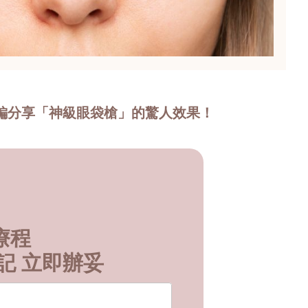
美編分享「神級眼袋槍」的驚人效果！
療程
記 立即辦妥