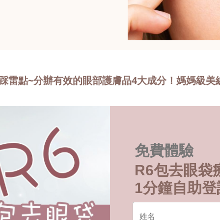
霜踩雷點~分辦有效的眼部護膚品4大成分！媽媽級
免費體驗
R6包去眼袋
1分鐘自助登