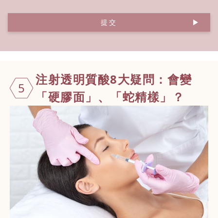
提交
注射透明質酸
8大疑問：會變
5
「硬膠面」、「蛇精樣」？