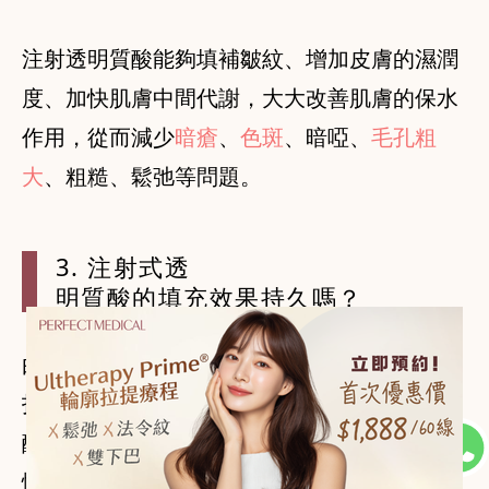
注射透明質酸能夠填補皺紋、增加皮膚的濕潤
度、加快肌膚中間代謝，大大改善肌膚的保水
作用，從而減少
暗瘡
、
色斑
、暗啞、
毛孔粗
大
3. 注射式透
明質酸的填充效果持久嗎？
由於注射式的透明質酸能夠將玻尿酸分子直接
打至真皮層，加上可以使用較大分子的玻尿
酸，因此攜水力和持久度都會相對較好。一般
情況下，打至真皮層下的透明質酸，大約可維