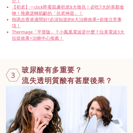
介！
【初老】一click即看肌膚初老8大徵兆！必吃7大的美顏食
物！推薦逆轉肌齡的「抗老神器」！
熱瑪吉香港邊間好?必須知道的6大治療效果+前後注意事
項！
Thermage「平替版」？小鳳凰電波是什麼？玩美電波3大
拉提效果+治療中心推薦！
玻尿酸有多重
要？
3
流失透明質酸有甚麼後果？