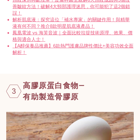
善皺紋方法！破解4大頸部護理迷思，你可能犯了這2個錯
誤！
解析肌底液：探究這位「補水專家」的關鍵作用！與精華
液有何不同？推介8款明星肌底液產品！
鳳凰電波 vs 海芙音波｜全面比較拉提技術原理、效果、價
格與適合人士！
【A醇保養品推薦】6款熱門護膚品牌性價比+美容功效全面
解析！
高膠原蛋白食物—
3
有助製造骨膠原