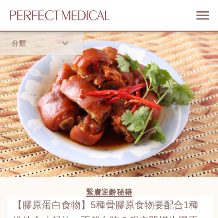
分類
首頁
流行趨勢
緊膚逆齡秘籍
【膠原蛋白食物】5種骨膠原食物要配合1種