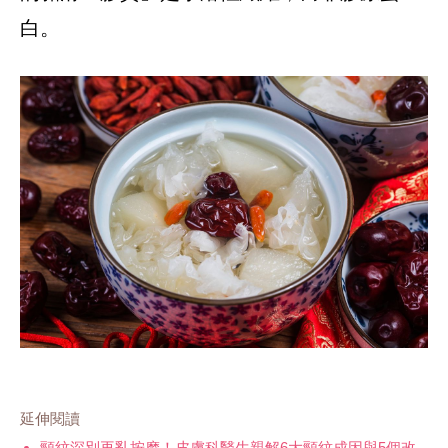
延伸閱讀
頸紋深別再亂按摩！皮膚科醫生親解6大頸紋成因與5個改