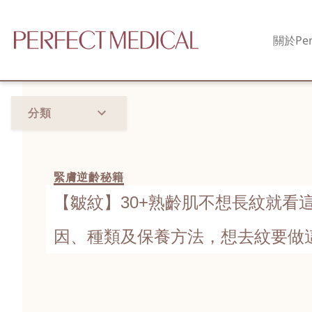
關於
Per
分類
緊膚逆齡秘籍
【皺紋】30+熟齡肌不想長紋就看
因、種類及保養方法，想去紋要做