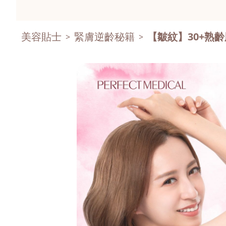
美容貼士
緊膚逆齡秘籍
【皺紋】30+熟
>
>