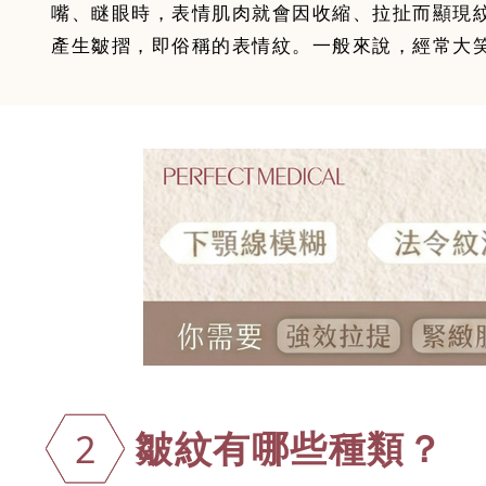
嘴、瞇眼時，表情肌肉就會因收縮、拉扯而顯現
產生皺摺，即俗稱的表情紋。一般來說，經常大
皺紋有哪些種
類？
2