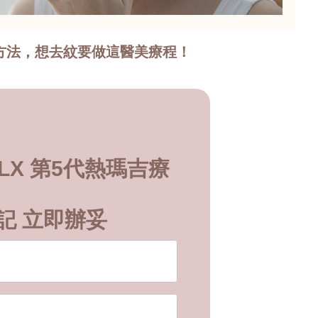
方法，想去紋要做這醫美療程！
 FLX 第5代熱瑪吉療
記 立即辦妥