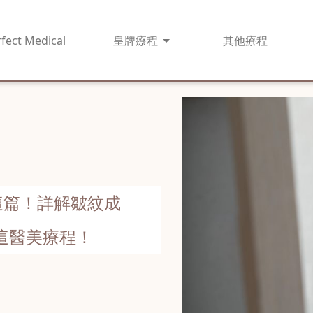
fect Medical
皇牌
療程
其他
療程
這篇！詳解皺紋成
這醫美療程！