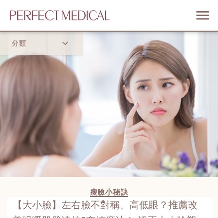
分類
首頁
流行趨勢
瘦臉小秘訣
【大小臉】左右臉不對稱、高低眼？推薦改