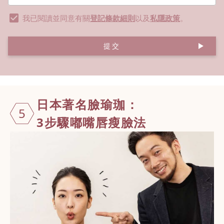
我已閱讀並同意有關
登記條款細則
以及
私隱政策
。
提交
日本著名臉瑜
珈：
5
3步驟嘟嘴唇瘦臉法