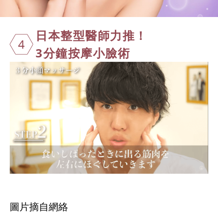
日本整型醫師
力推！
4
3分鐘按摩小臉術
圖片摘自網絡