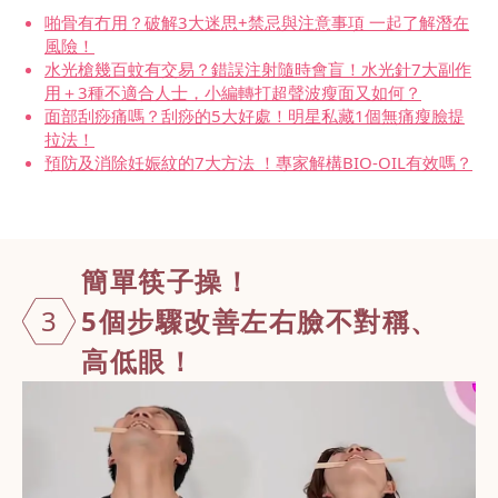
啪骨有冇用？破解3大迷思+禁忌與注意事項 一起了解潛在
風險！
水光槍幾百蚊有交易？錯誤注射隨時會盲！水光針7大副作
用＋3種不適合人士，小編轉打超聲波瘦面又如何？
面部刮痧痛嗎？刮痧的5大好處！明星私藏1個無痛瘦臉提
拉法！
預防及消除妊娠紋的7大方法 ！專家解構BIO-OIL有效嗎？
簡單筷子操！
3
5個步驟改善左右臉不對稱、
高低眼！