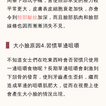
間垂下頭玩手機，會使頸部承受的壓力較
平常更大，皮膚表皮細胞衰老加快，亦會
令到
頸部皺紋
加深，而且臉部肌肉和臉部
線條也因而漸漸消失不見。
大小臉原因4
.習慣單邊咀嚼
不知道女士們在吃東西時會否習慣只使用
一邊咀嚼食物呢？長期單邊咀嚼會刺激到
下頷骨的發育，使到牙齒產生歪斜，繼而
造成單邊的咀嚼肌肥大，從而在視覺上使
會產生大小臉的情況出現。