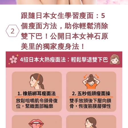
跟隨日本女生
學習瘦面：5
個瘦面方法，
助你輕鬆消除
2
雙下巴！公開
日本女神石原
美里的獨家瘦
身法！