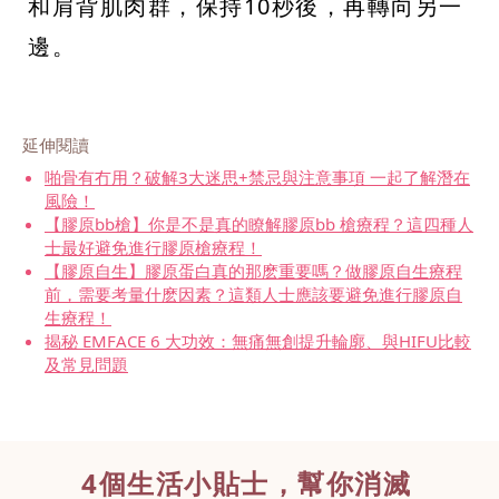
和肩背肌肉群，保持10秒後，再轉向另一
邊。
延伸閱讀
啪骨有冇用？破解3大迷思+禁忌與注意事項 一起了解潛在
風險！
【膠原bb槍】你是不是真的瞭解膠原bb 槍療程？這四種人
士最好避免進行膠原槍療程！
【膠原自生】膠原蛋白真的那麽重要嗎？做膠原自生療程
前，需要考量什麽因素？這類人士應該要避免進行膠原自
生療程！
揭秘 EMFACE 6 大功效：無痛無創提升輪廓、與HIFU比較
及常見問題
4個生活小貼
士，幫你消滅