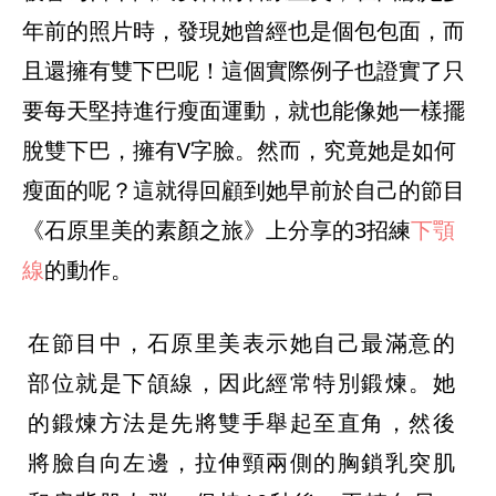
年前的照片時，發現她曾經也是個包包面，而
且還擁有雙下巴呢！這個實際例子也證實了只
要每天堅持進行瘦面運動，就也能像她一樣擺
脫雙下巴，擁有V字臉。然而，究竟她是如何
瘦面的呢？這就得回顧到她早前於自己的節目
《石原里美的素顏之旅》上分享的3招練
下顎
線
的動作。
在節目中，石原里美表示她自己最滿意的
部位就是下頜線，因此經常特別鍛煉。她
的鍛煉方法是先將雙手舉起至直角，然後
將臉自向左邊，拉伸頸兩側的胸鎖乳突肌