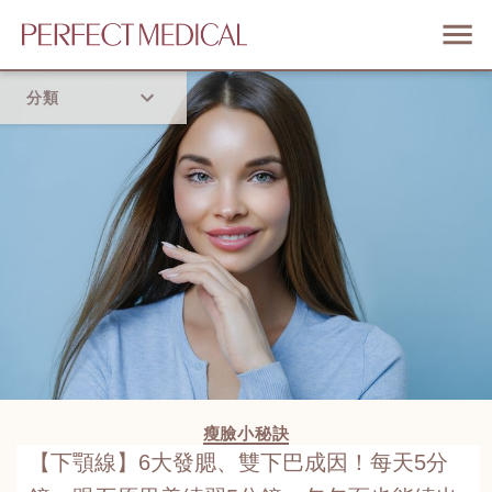
分類
首頁
流行趨勢
瘦臉小秘訣
【下顎線】6大發腮、雙下巴成因！每天5分