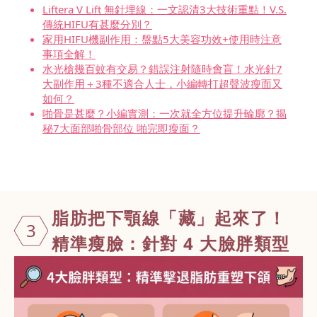
Liftera V Lift 無針埋線：一文認清3大技術重點！V.S.
傳統HIFU有甚麼分別？
家用HIFU機副作用：盤點5大美容功效+使用時注意
事項全解！
水光槍幾百蚊有交易？錯誤注射隨時會盲！水光針7
大副作用＋3種不適合人士，小編轉打超聲波瘦面又
如何？
啪骨是甚麼？小編實測：一次就全方位提升輪廓？揭
秘7大面部啪骨部位 啪完即瘦面？
脂肪把下顎線「藏」起來了！
3
精準瘦臉：針對 4 大臉胖類型