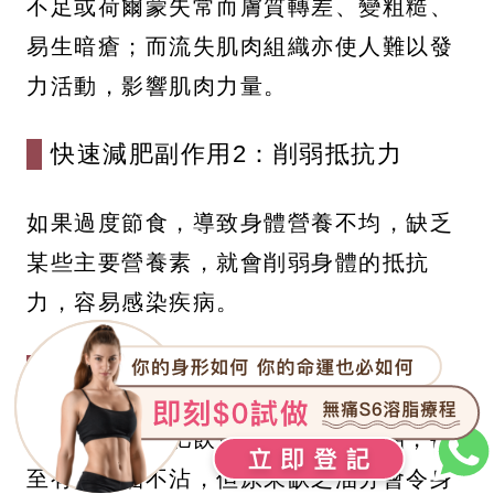
不足或荷爾蒙失常而膚質轉差、變粗糙、
易生暗瘡；而流失肌肉組織亦使人難以發
力活動，影響肌肉力量。
快速減肥副作用2：削弱抵抗力
如果過度節食，導致身體營養不均，缺乏
某些主要營養素，就會削弱身體的抵抗
力，容易感染疾病。
快速減肥副作用3：脫髮或斷甲
很多人為了減肥飲食上都會盡量少油，甚
至有人滴油不沾，但原來缺乏油分會令身