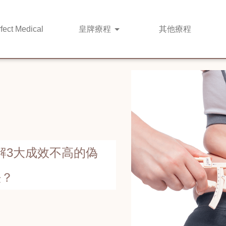
fect Medical
皇牌
療程
其他
療程
解3大成效不高的偽
法？