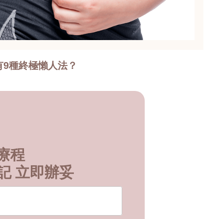
有9種終極懶人法？
形療程
記 立即辦妥