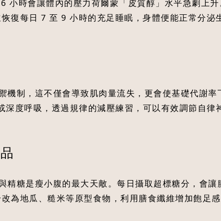
 6 小時會讓體內的壓力荷爾蒙「皮質醇」水平急劇上
並恢復每日 7 至 9 小時的充足睡眠，身體便能正常
中
禦機制，這不僅會導致肌肉量流失，更會使基礎代謝率下
想或深度呼吸，透過規律的減壓練習，可以有效調節自律神
食品
與精糖是瘦小腹的最大天敵。每日攝取超標糖分，會讓腰
澱粉改為地瓜、糙米等原型食物，利用膳食纖維增加飽足