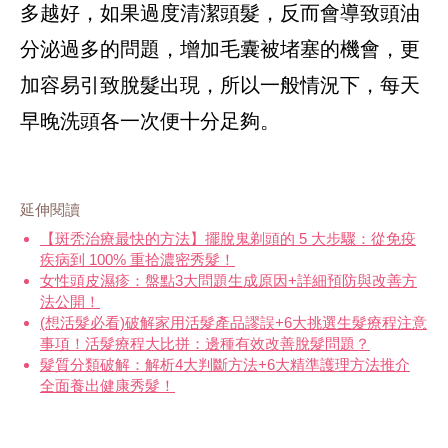
多越好，如果過度清潔頭髮，反而會導致頭油
分泌過多的問題，增加毛囊被堵塞的機會，更
加容易引致脫髮出現，所以一般情況下，每天
早晚洗頭各一次便十分足夠。
延伸閱讀
【斑秃治療最快的方法】擺脫鬼剃頭的 5 大步驟：從免疫
疾病到 100% 重拾濃密秀髮！
女性頭皮濕疹：盤點3大問題生成原因+詳細預防與改善方
法公開！
(想活髮必看)破解家用活髮產品謬誤+6大挑選生髮療程注意
事項！活髮療程大比拼：邊種有效改善脫髮問題？
髮質分類破解：解析4大判斷方法+6大精準護理方法推介
全面養出健康秀髮！