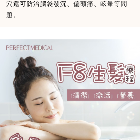
穴還可防治腦袋發沉、偏頭痛、眩暈等問
題。