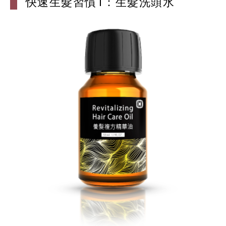
快速生髮習慣1：生髮洗頭水