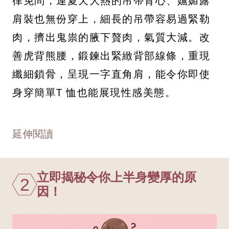
律免問，連夏天大熱的吊帶背心、嫵媚露
肩裝也無份穿上，細長的吊帶容易過緊勒
肉，擠出鬼祟的腋下贅肉，氣質大減。改
善虎背熊腰，鍛鍊出緊緻背部線條，重現
纖細鎖骨，呈現一字直角肩，能令你即使
身穿簡單T 恤也能展現性感美態。
延伸閱讀
立即揭秘令你上半身變厚的原
2
因！