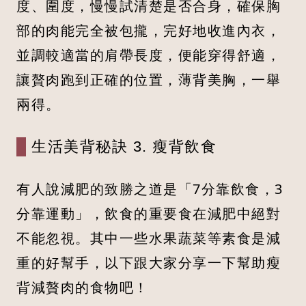
度、圍度，慢慢試清楚是否合身，確保胸
部的肉能完全被包攏，完好地收進內衣，
並調較適當的肩帶長度，便能穿得舒適，
讓贅肉跑到正確的位置，薄背美胸，一舉
兩得。
生活美背秘訣 3. 瘦背飲食
有人說減肥的致勝之道是「7分靠飲食，3
分靠運動」，飲食的重要食在減肥中絕對
不能忽視。其中一些水果蔬菜等素食是減
重的好幫手，以下跟大家分享一下幫助瘦
背減贅肉的食物吧！