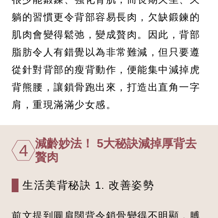
躺的習慣更令背部容易長肉，欠缺鍛鍊的
肌肉會變得鬆弛，變成贅肉。因此，背部
脂肪令人有錯覺以為非常難減，但只要遵
從針對背部的瘦背動作，便能集中減掉虎
背熊腰，讓鎖骨跑出來，打造出直角一字
肩，重現滿滿少女感。
減齡妙法！ 5大秘訣減掉厚背去
4
贅肉
生活美背秘訣 1. 改善姿勢
前文提到圓肩闊背令鎖骨變得不明顯，膊