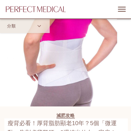
分類
首頁
流行趨勢
減肥攻略
瘦背必看！厚背脂肪顯老10年？5個「微運