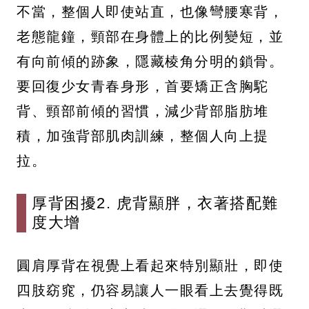
不當，整個人即使站直，也像彎腰寒背，
老態龍鐘，頸部在身體上的比例變短，並
有向前傾的跡象，隱藏棱角分明的鎖骨。
要回復少女青春身形，首要矯正含胸駝
背、頸部前傾的習慣，減少背部脂肪堆
積，加強背部肌肉訓練，整個人向上提
拉。
厚背困擾2. 虎背顯胖，衣著搭配難
度大增
圓肩厚背在視覺上看起來特別顯壯，即使
四肢窈窕，仍容易讓人一眼看上去覺得既