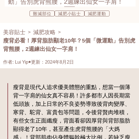
動」告別虎背熊腰，2週練出仙女一字肩！
難減部位
減肥小貼士
減肥運動
美容貼士
減肥攻略
>
>
瘦背必看！厚背脂肪顯老10年？5個「微運動」告別虎
背熊腰，2週練出仙女一字肩！
作者
:
Lui Yip
更新：2024年8月2日
瘦背是現代人追求優美體態的重點，想當一個薄
背一字肩的仙女真不容易！許多都市人因長期當
低頭族，加上日常的不良姿勢導致後背肉變厚、
寒背、駝背、富貴包等問題，令後背贅肉堆積，
有些女生正面纖瘦，背面看卻因厚背與背部脂肪
顯得老了10年，甚至產生虎背熊腰的「大媽
感」！背部肌肉佔身體軀幹極大比例，若缺乏瘦