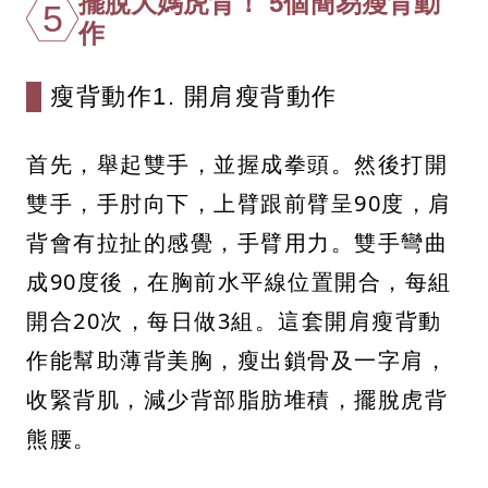
擺脫大媽虎背！ 5個簡易瘦背動
5
作
瘦背動作1. 開肩瘦背動作
首先，舉起雙手，並握成拳頭。然後打開
雙手，手肘向下，上臂跟前臂呈90度，肩
背會有拉扯的感覺，手臂用力。雙手彎曲
成90度後，在胸前水平線位置開合，每組
開合20次，每日做3組。這套開肩瘦背動
作能幫助薄背美胸，瘦出鎖骨及一字肩，
收緊背肌，減少背部脂肪堆積，擺脫虎背
熊腰。