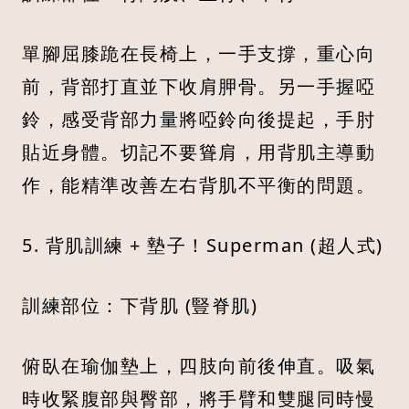
單腳屈膝跪在長椅上，一手支撐，重心向
前，背部打直並下收肩胛骨。另一手握啞
鈴，感受背部力量將啞鈴向後提起，手肘
貼近身體。切記不要聳肩，用背肌主導動
作，能精準改善左右背肌不平衡的問題。
5. 背肌訓練 + 墊子！Superman (超人式)
訓練部位：下背肌 (豎脊肌)
俯臥在瑜伽墊上，四肢向前後伸直。吸氣
時收緊腹部與臀部，將手臂和雙腿同時慢