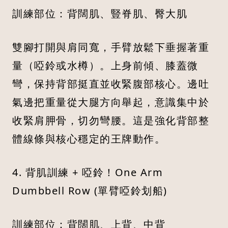
訓練部位：背闊肌、豎脊肌、臀大肌
雙腳打開與肩同寬，手臂放鬆下垂握著重
量（啞鈴或水樽）。上身前傾、膝蓋微
彎，保持背部挺直並收緊腹部核心。邊吐
氣邊把重量從大腿方向舉起，意識集中於
收緊肩胛骨，切勿彎腰。這是強化背部整
體線條與核心穩定的王牌動作。
4. 背肌訓練 + 啞鈴！One Arm
Dumbbell Row (單臂啞鈴划船)
訓練部位：背闊肌、上背、中背