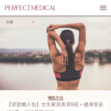
分類
首頁
流行趨勢
增肌方法
【背肌懶人包】女生家居美背6招＋健身室必