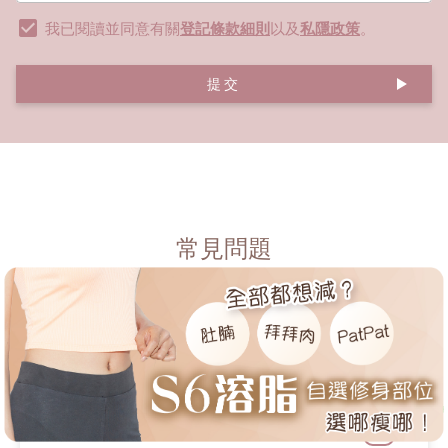
我已閱讀並同意有關
登記條款細則
以及
私隱政策
。
提交
常見問題
Q1：家居練背肌、美背的背肌訓練動
作有什麼？
Q2：女生練背肌會變得很壯嗎？