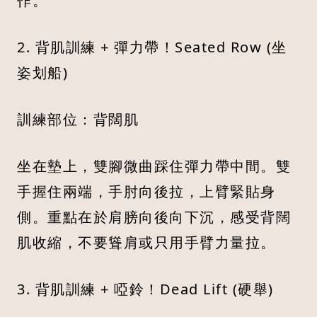
作。
2. 背肌訓練 + 彈力帶！Seated Row (坐
姿划船)
訓練部位：背闊肌
坐在墊上，雙腳微曲踩住彈力帶中間。雙
手握住兩端，手肘向後拉，上臂緊貼身
側。重點在於肩膀向後向下沉，感受背闊
肌收縮，不要聳肩或只用手臂力量拉。
3. 背肌訓練 + 啞鈴！Dead Lift (硬舉)