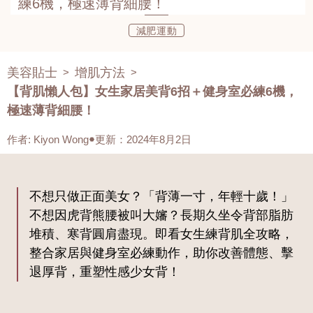
練6機，極速薄背細腰！
減肥運動
美容貼士
增肌方法
>
>
【背肌懶人包】女生家居美背6招＋健身室必練6機，
極速薄背細腰！
作者
:
Kiyon Wong
更新：2024年8月2日
不想只做正面美女？「背薄一寸，年輕十歲！」
不想因虎背熊腰被叫大嬸？長期久坐令背部脂肪
堆積、寒背圓肩盡現。即看女生練背肌全攻略，
整合家居與健身室必練動作，助你改善體態、擊
退厚背，重塑性感少女背！