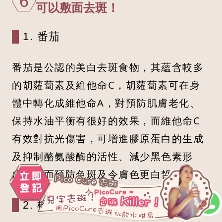
6
可以敷面去斑！
1. 番茄
番茄是公認的美白去斑食物，其蘊含較多
的胡蘿蔔素及維他命C，胡蘿蔔素可在身
體中轉化成維他命A，對預防肌膚老化、
保持水油平衡有很好的效果，而維他命C
有效對抗光傷害，可增進膠原蛋白的生成
及抑制酪氨酸酶的活性、減少黑色素形
成，從而預防色斑及令膚色更白皙均勻。
2. 檸檬