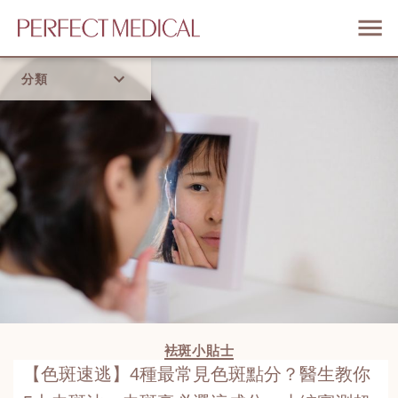
分類
首頁
流行趨勢
袪斑小貼士
【色斑速逃】4種最常見色斑點分？醫生教你