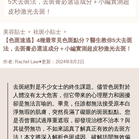
5大去斑法，去斑膏必選這成分＋小編實測超
皮秒激光去斑！
美容貼士
袪斑小貼士
>
>
【色斑速逃】4種最常見色斑點分？醫生教你5大去斑
法，去斑膏必選這成分＋小編實測超皮秒激光去斑！
作者
:
Rachel Law
更新：2024年8月2日
去斑絕對是不少女士的終生課題。儘管色斑對於
人體沒有太大危害，但它帶來的心理壓力和困擾
卻是無法言喻的。畢竟，任誰都無法接受原本白
淨無瑕的肌膚，突然長滿了礙眼的斑斑點點。您
是否曾嘗試過厚重遮瑕，卻發現治標不治本？與
其徒勞無功，不如來認真了解真正有效的去斑方
法！本文將深入解析色斑成因、破解坊間無效偏