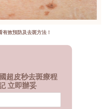
必看有效預防及去斑方法！
e 美國超皮秒去斑療程
記 立即辦妥