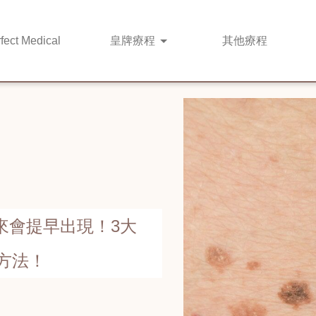
fect Medical
皇牌
療程
其他
療程
來會提早出現！3大
方法！