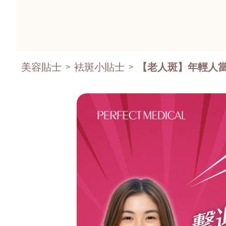
美容貼士
袪斑小貼士
【老人斑】年輕人當
>
>