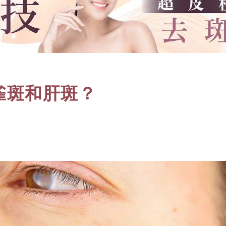
雀斑和肝斑？