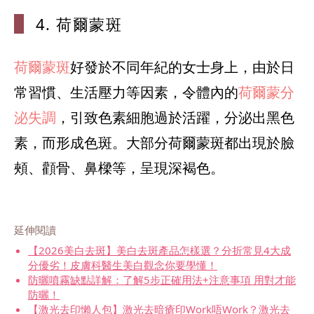
4. 荷爾蒙斑
荷爾蒙斑
好發於不同年紀的女士身上，由於日
常習慣、生活壓力等因素，令體內的
荷爾蒙分
泌失調
，引致色素細胞過於活躍，分泌出黑色
素，而形成色斑。大部分荷爾蒙斑都出現於臉
頰、顴骨、鼻樑等，呈現深褐色。
延伸閱讀
【2026美白去斑】美白去斑產品怎樣選？分折常見4大成
分優劣！皮膚科醫生美白觀念你要學懂！
防曬噴霧缺點詳解：了解5步正確用法+注意事項 用對才能
防曬！
【激光去印懶人包】激光去暗瘡印Work唔Work？激光去