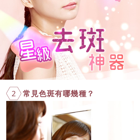
2
常見色斑有哪
幾種？