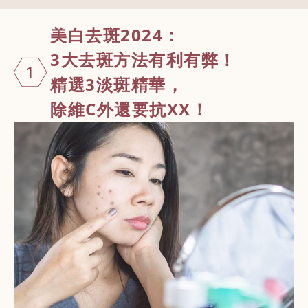
美白去斑2024：
3大去斑方法有利有弊！
1
精選3淡斑精華，
除維C外還要抗XX！