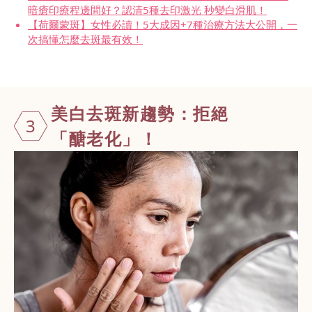
暗瘡印療程邊間好？認清5種去印激光 秒變白滑肌！
【荷爾蒙斑】女性必讀！5大成因+7種治療方法大公開，一
次搞懂怎麼去斑最有效！
美白去斑新趨
勢：拒絕
3
「醣老化」！