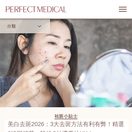
分類
首頁
流行趨勢
袪斑小貼士
美白去斑2026：3大去斑方法有利有弊！精選