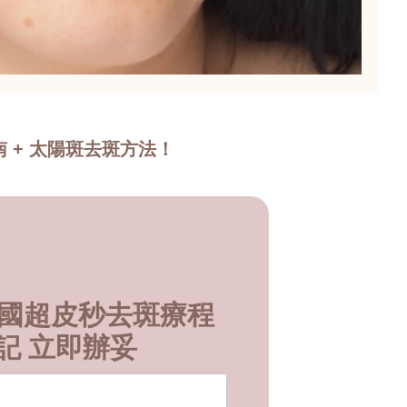
 + 太陽斑去斑方法！
e 美國超皮秒去斑療程
記 立即辦妥