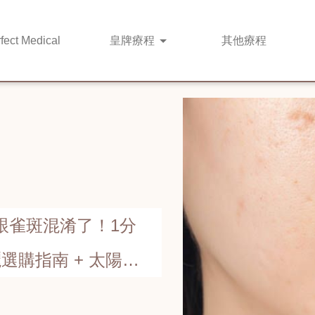
fect Medical
皇牌
療程
其他
療程
跟雀斑混淆了！1分
選購指南 + 太陽斑