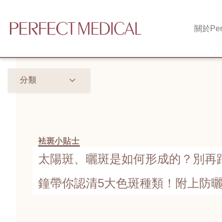
關於
Per
分類
袪斑小貼士
太陽斑、曬斑是如何形成的？別再
鐘帶你認清5大色斑種類！附上防曬
去斑方法！