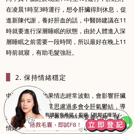
在凌晨1時至3時運行，想令肝臟得到休息，促
進新陳代謝，養好肝血的話，中醫師建議在11
時就要進行深層睡眠的狀態，由於人體進入深
層睡眠之前需要一段時間，所以最好在晚上11
時前就寢，有助毛髮強壯。
2. 保持情
緒穩定
中醫師亦認為如果情志經常波動，會影響肝臟
的機能運行，時常思慮過多會令肝氣鬱結，導
致氣血不通，因此養肝同時亦要養心神，保持
情緒穩定，不要大悲大喜，可以多做運動舒解