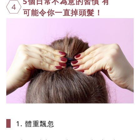
5個日常不為
意的習慣 有
4
可能令你一直
掉頭髮！
1. 體重飄
忽