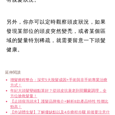
另外，你亦可以定時觀察頭皮狀況，如果
發現某部位的頭皮突然變禿，或者某個區
域的髮量特別稀疏，就需要留意一下頭髮
健康。
延伸閱讀
增髮療程整合：深究5大脫髮成因+手術與非手術專業治療
方式！
年紀大頭髮變細點算好？從頭皮抗衰老到荷爾蒙調理，全
方位搶救髮量！
【止頭痕洗頭水】護髮品牌推介+解析8款產品特性 性價比
勁高！
【外泌體生髮】了解優缺點以及4步療程步驟 前後要注意什