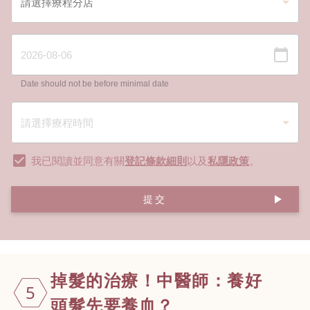
Date should not be before minimal date
我已閱讀並同意有關
登記條款細則
以及
私隱政策
。
提交
掉髮的治療！
中醫師：養好
5
頭髮先要養血
？