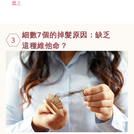
麼？
細數7個的掉
髮原因：缺乏
3
這種維他命？