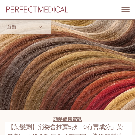
分類
首頁
流行趨勢
頭髮健康資訊
【染髮劑】消委會推薦5款「0有害成分」染