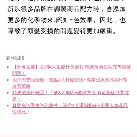
所以很多品牌在調製商品配方時，會添加
更多的化學物來增強上色效果。因此，也
導致了頭髮受損的問題變得更加嚴重。
延伸閱讀
【針灸生髮】公開4大生髮針灸流程 輕鬆改善雄性禿等脫髮
問題！
地中海禿頭治療：盤點4大掉髮原因+專業治療方式與日常
改善策略
頭皮敏感好難受！了解8大成因+護理方法 有這些症狀要注
意！
直髮夾消委會資訊彙整：深究3大選購指南+市面人氣產品
性價比！