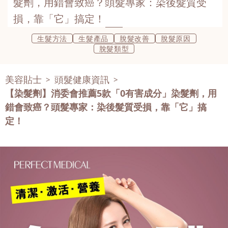
髮劑，用錯會致癌？頭髮專家：染後髮質受
損，靠「它」搞定！
生髮方法
生髮產品
脫髮改善
脫髮原因
脫髮類型
美容貼士
頭髮健康資訊
>
>
【染髮劑】消委會推薦5款「0有害成分」染髮劑，用
錯會致癌？頭髮專家：染後髮質受損，靠「它」搞
定！