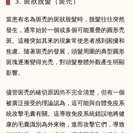
3. 斑狀脫髮
（斑禿）
當患有名為斑禿的斑狀脫髮時，脫髮往往突然
發生，通常始於一個或多個可能重疊的圓形禿
斑。這種突如其來的現象常使患者感到困擾和
焦慮。隨著斑禿的發展，頭髮周圍的典型圓形
斑塊逐漸變得光禿，對頭髮整體外觀產生明顯
影響。
儘管斑禿的確切原因尚不完全清楚，但有一個
被廣泛接受的理論認為，這可能與自體免疫系
統攻擊毛囊有關。這導致免疫系統錯誤地將健
康的毛囊識別為外來物，進而攻擊它們，導致