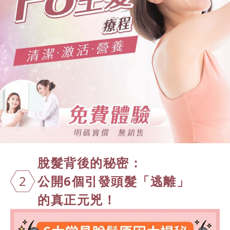
脫髮背後的秘
密：
2
公開6個引發頭髮「逃離」
的真正元兇！